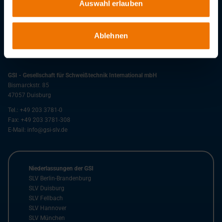
Auswahl erlauben
Stellenangebote
Ablehnen
Downloads
GSI - Gesellschaft für Schweißtechnik International mbH
Bismarckstr. 85
47057
Duisburg
Tel.:
+49 203 3781-0
Fax:
+49 203 3781-308
E-Mail:
info@gsi-slv.de
Niederlassungen der GSI
SLV Berlin-Brandenburg
SLV Duisburg
SLV Fellbach
SLV Hannover
SLV München