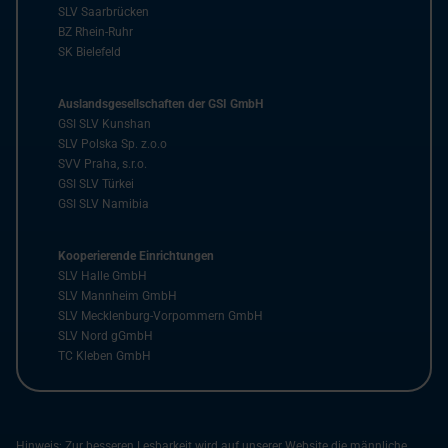
SLV Saarbrücken
BZ Rhein-Ruhr
SK Bielefeld
Auslandsgesellschaften der GSI GmbH
GSI SLV Kunshan
SLV Polska Sp. z.o.o
SVV Praha, s.r.o.
GSI SLV Türkei
GSI SLV Namibia
Kooperierende Einrichtungen
SLV Halle GmbH
SLV Mannheim GmbH
SLV Mecklenburg-Vorpommern GmbH
SLV Nord gGmbH
TC Kleben GmbH
Hinweis: Zur besseren Lesbarkeit wird auf unserer Website die männliche