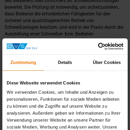
des Bedieners oder Einrichters an Schweißeinrichtungen
bewertet. Die Prüfung ist notwendig, um sicherzustellen,
dass Bediener die erforderlichen Fähigkeiten für den
sicheren und qualitätsgerechten Betrieb von
Schweißanlagen besitzen, und wird in der Praxis durch die
Ausstellung einer Schweißer- bzw. Bediener-
Prüfbescheinigung bestätigt.
Lehrgangsabschluss
Zustimmung
Details
Über Cookies
Nach erfolgreicher Prüfung erhalten Sie ein Zertifikat, das
Ihre Qualifikation belegt.
Diese Webseite verwendet Cookies
Zurück
Wir verwenden Cookies, um Inhalte und Anzeigen zu
personalisieren, Funktionen für soziale Medien anbieten
zu können und die Zugriffe auf unsere Website zu
analysieren. Außerdem geben wir Informationen zu Ihrer
Übersicht
Verwendung unserer Website an unsere Partner für
Unterrichtsform:
soziale Medien, Werbung und Analysen weiter. Unsere