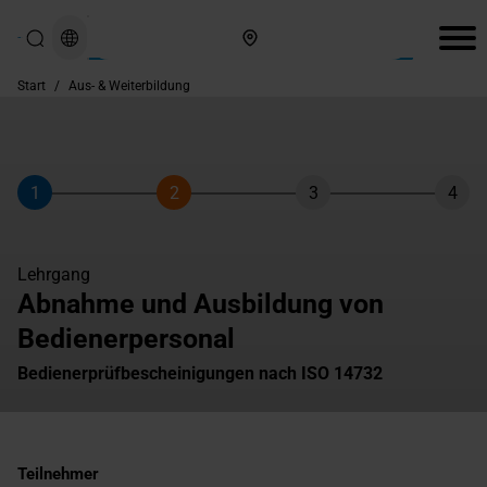
Hier finden Sie uns
Start
/
Aus- & Weiterbildung
1
2
3
4
Schritt
Schritt
Schritt
Schri
Lehrgang
Abnahme und Ausbildung von
Bedienerpersonal
Bedienerprüfbescheinigungen nach ISO 14732
Teilnehmer