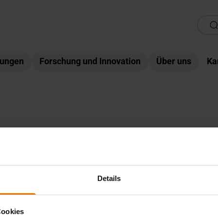
tungen
Forschung und Innovation
Über uns
Ka
News aus: SLV Duisburg
Generationenwechsel i
Schweißtechnik
Details
Cookies