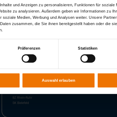
nhalte und Anzeigen zu personalisieren, Funktionen für soziale
Website zu analysieren. Außerdem geben wir Informationen zu I
r soziale Medien, Werbung und Analysen weiter. Unsere Partner
 Daten zusammen, die Sie ihnen bereitgestellt haben oder die s
n.
Präferenzen
Statistiken
Niederlassungen der GSI
Auslandsgesellschafte
SLV Berlin-Brandenburg
GSI SLV Kunshan
SLV Duisburg
SLV Polska Sp. z.o.o
SLV Fellbach
SVV Praha, s.r.o.
Auswahl erlauben
SLV Hannover
GSI SLV Türkei
SLV München
GSI SLV Namibia
SLV Saarbrücken
BZ Rhein-Ruhr
SK Bielefeld