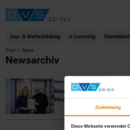
Aus- & Weiterbildung
e-Learning
Dienstleis
Start
/
News
Newsarchiv
News aus: SLV Hannover
Kooperation mit der Jade
Hochschule für den SFI
Zustimmung
Diese Webseite verwendet 