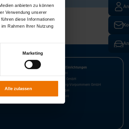
 Medien anbieten zu können
An
hrer Verwendung unserer
 führen diese Informationen
Ko
ie im Rahmen Ihrer Nutzung
An
Marketing
n der GSI GmbH
Kooperierende Einrichtungen
SLV Halle GmbH
SLV Mannheim GmbH
SLV Mecklenburg-Vorpommern GmbH
Alle zulassen
SLV Nord gGmbH
TC Kleben GmbH