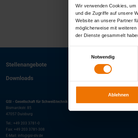
Wir verwenden Cookies, um I
und die Zugriffe auf unsere 
Website an unsere Partner fü
möglicherweise mit weiteren
der Dienste gesammelt habe
Einwilligungsauswahl
Notwendig
Stellenangebote
Downloads
Ablehnen
GSI - Gesellschaft für Schweißtechnik International mbH
Bismarckstr. 85
47057
Duisburg
Tel.:
+49 203 3781-0
Fax:
+49 203 3781-308
E-Mail:
info@gsi-slv.de