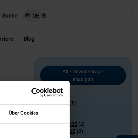
Hier finden Sie uns
DE
Suche
rriere
Blog
Alle Newsbeiträge
anzeigen
2026
n der
2025
Januar 2025
(1)
Mai 2025
(1)
Über Cookies
Juli 2025
(3)
September 2025
(3)
November 2025
(2)