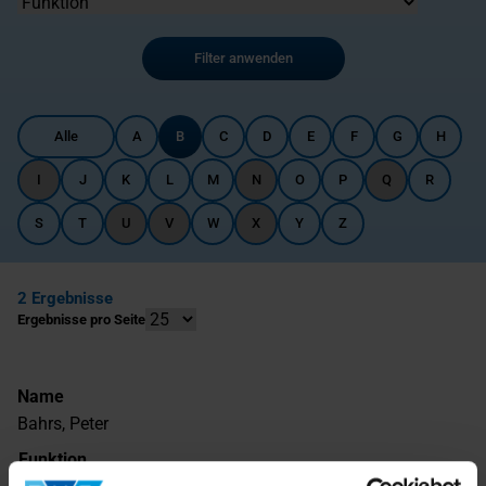
Filter anwenden
Alle
A
B
C
D
E
F
G
H
I
J
K
L
M
N
O
P
Q
R
S
T
U
V
W
X
Y
Z
2 Ergebnisse
Ergebnisse pro Seite
Name
Bahrs, Peter
Funktion