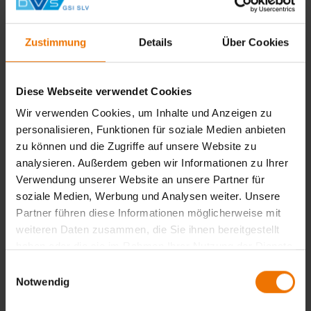
Ausbilder
E-Mail
bahrs@gsi-slv.de
Zustimmung
Details
Über Cookies
Telefon Festnetz
+49 203 410939-13
Diese Webseite verwendet Cookies
Telefon Mobil
Wir verwenden Cookies, um Inhalte und Anzeigen zu
/
personalisieren, Funktionen für soziale Medien anbieten
zu können und die Zugriffe auf unsere Website zu
Name
analysieren. Außerdem geben wir Informationen zu Ihrer
Brill, Sascha
Verwendung unserer Website an unsere Partner für
soziale Medien, Werbung und Analysen weiter. Unsere
Funktion
Partner führen diese Informationen möglicherweise mit
Ausbilder
weiteren Daten zusammen, die Sie ihnen bereitgestellt
E-Mail
haben oder die sie im Rahmen Ihrer Nutzung der Dienste
brill@gsi-slv.de
gesammelt haben.
Einwilligungsauswahl
Notwendig
Telefon Festnetz
+49 281 16466-52