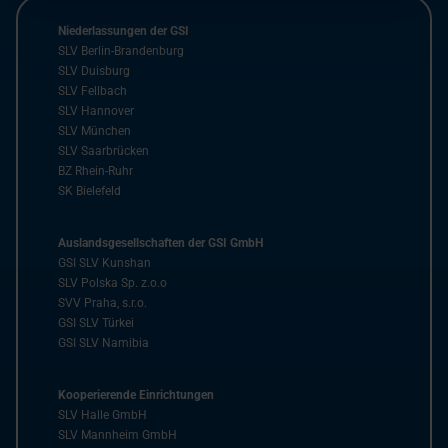
Niederlassungen der GSI
SLV Berlin-Brandenburg
SLV Duisburg
SLV Fellbach
SLV Hannover
SLV München
SLV Saarbrücken
BZ Rhein-Ruhr
SK Bielefeld
Auslandsgesellschaften der GSI GmbH
GSI SLV Kunshan
SLV Polska Sp. z.o.o
SVV Praha, s.r.o.
GSI SLV Türkei
GSI SLV Namibia
Kooperierende Einrichtungen
SLV Halle GmbH
SLV Mannheim GmbH