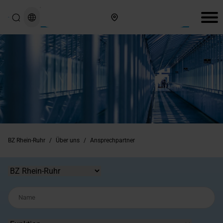
Hier finden Sie uns
BZ Rhein-Ruhr
/
Über uns
/
Ansprechpartner
Standort
Name
Funktion