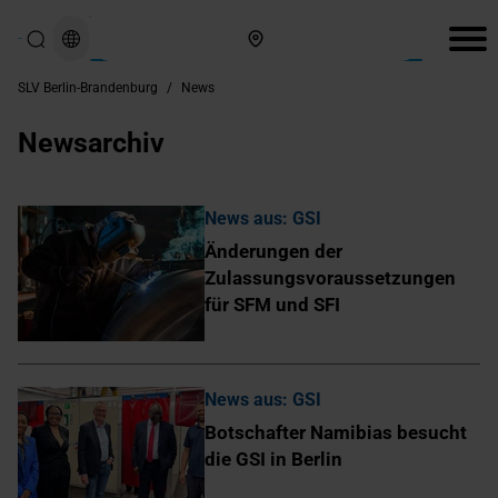
Hier finden Sie uns
SLV Berlin-Brandenburg
/
News
Newsarchiv
News aus: GSI
Änderungen der
Zulassungsvoraussetzungen
für SFM und SFI
News aus: GSI
Botschafter Namibias besucht
die GSI in Berlin