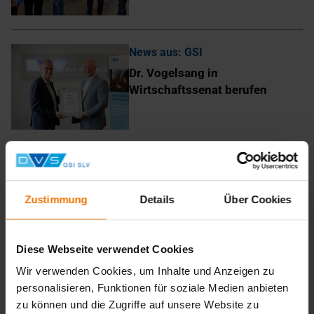
News aus: GSI
Dr. Vogelsang in
Wirtschaftssenat berufen
Alle Newsbeiträge anzeigen
Zustimmung
Details
Über Cookies
2026
2025
Diese Webseite verwendet Cookies
Januar 2025
(1)
Mai 2025
(1)
Wir verwenden Cookies, um Inhalte und Anzeigen zu
Juli 2025
(3)
personalisieren, Funktionen für soziale Medien anbieten
September 2025
(4)
zu können und die Zugriffe auf unsere Website zu