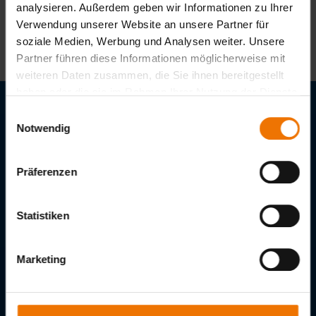
2024
analysieren. Außerdem geben wir Informationen zu Ihrer
Verwendung unserer Website an unsere Partner für
soziale Medien, Werbung und Analysen weiter. Unsere
Partner führen diese Informationen möglicherweise mit
weiteren Daten zusammen, die Sie ihnen bereitgestellt
haben oder die sie im Rahmen Ihrer Nutzung der Dienste
gesammelt haben.
Einwilligungsauswahl
Stellenangebote
Notwendig
Downloads
Präferenzen
GSI – Gesellschaft für Schweißtechnik International mbH
Niederlassung SLV Berlin-Brandenburg
Statistiken
Luxemburger Str. 21
13353
Berlin
Tel.:
+49 30 45001-0
Marketing
Fax:
+49 30 45001-111
E-Mail:
mail@slv-bb.de