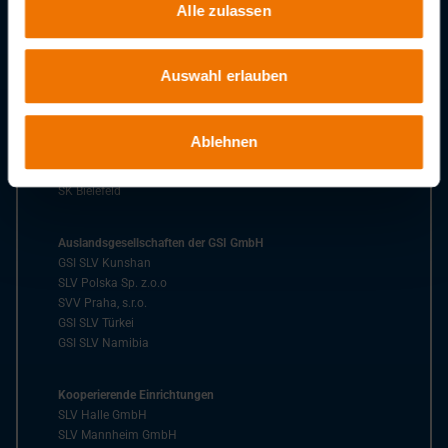
Alle zulassen
Niederlassungen der GSI
SLV Berlin-Brandenburg
SLV Duisburg
Auswahl erlauben
SLV Fellbach
SLV Hannover
SLV München
Ablehnen
SLV Saarbrücken
BZ Rhein-Ruhr
SK Bielefeld
Auslandsgesellschaften der GSI GmbH
GSI SLV Kunshan
SLV Polska Sp. z.o.o
SVV Praha, s.r.o.
GSI SLV Türkei
GSI SLV Namibia
Kooperierende Einrichtungen
SLV Halle GmbH
SLV Mannheim GmbH