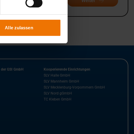
Weiter
Alle zulassen
n der GSI GmbH
Kooperierende Einrichtungen
SLV Halle GmbH
SLV Mannheim GmbH
SLV Mecklenburg-Vorpommern GmbH
SLV Nord gGmbH
TC Kleben GmbH