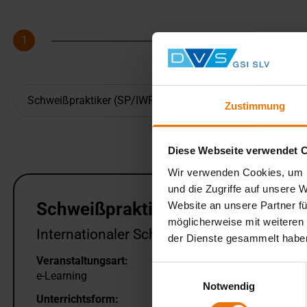
1
Schritt
Zustimmung
Diese Webseite verwendet 
Wir verwenden Cookies, um I
und die Zugriffe auf unsere 
Schweißpraktiker (SP) e-Learni
Website an unsere Partner fü
möglicherweise mit weiteren
Internationaler Schweißpraktiker nach Ric
der Dienste gesammelt habe
Veranstaltungsart:
Ver
Einwilligungsauswahl
e-Learning
Du
Notwendig
Unterrichtsform: