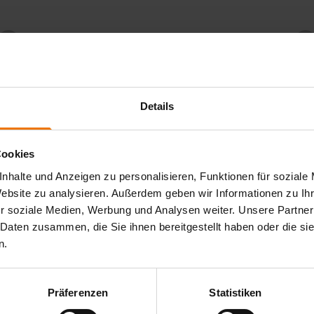
2
3
Schritt
Sc
Details
Cookies
nhalte und Anzeigen zu personalisieren, Funktionen für soziale
Website zu analysieren. Außerdem geben wir Informationen zu I
ng Wochenendlehrgang
r soziale Medien, Werbung und Analysen weiter. Unsere Partner
 Daten zusammen, die Sie ihnen bereitgestellt haben oder die s
htlinie DVS-IIW 1170
n.
anstaltungsort:
isburg
Präferenzen
Statistiken