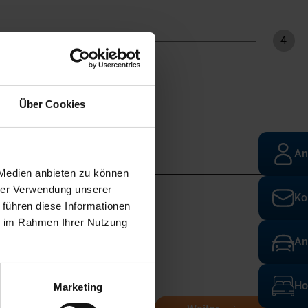
4
hritt
Schri
Über Cookies
An
 Medien anbieten zu können
hrer Verwendung unserer
Ko
 führen diese Informationen
ie im Rahmen Ihrer Nutzung
An
Ho
Marketing