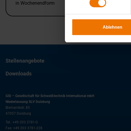
in Wochenendform
Ablehnen
Stellenangebote
Downloads
GSI – Gesellschaft für Schweißtechnik International mbH
Niederlassung SLV Duisburg
Bismarckstr. 85
47057
Duisburg
Tel.:
+49 203 3781-0
Fax:
+49 203 3781-228