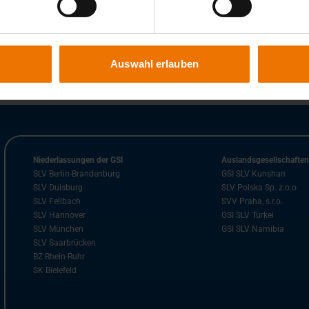
Auswahl erlauben
Niederlassungen der GSI
Auslandsgesellschafte
SLV Berlin-Brandenburg
GSI SLV Kunshan
SLV Duisburg
SLV Polska Sp. z.o.o
SLV Fellbach
SVV Praha, s.r.o.
SLV Hannover
GSI SLV Türkei
SLV München
GSI SLV Namibia
SLV Saarbrücken
BZ Rhein-Ruhr
SK Bielefeld