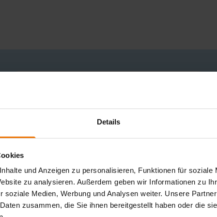
Name
Filter anwenden
Details
C
D
E
F
G
H
I
J
K
L
M
Cookies
S
T
U
V
W
X
Y
Z
nhalte und Anzeigen zu personalisieren, Funktionen für soziale
Website zu analysieren. Außerdem geben wir Informationen zu I
r soziale Medien, Werbung und Analysen weiter. Unsere Partner
 Daten zusammen, die Sie ihnen bereitgestellt haben oder die s
n.