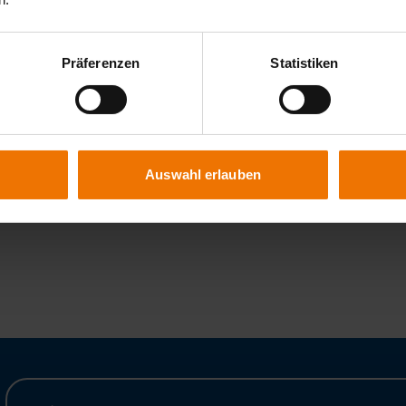
Präferenzen
Statistiken
E-Mail
Telefon Fe
Auswahl erlauben
- &
toeller@slv-hannover.de
+49 511 2