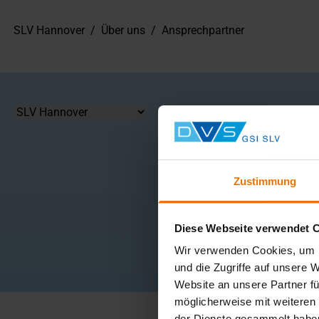
SLV Hannover
/
Über uns
/
Ansprechpartner
Standort
Zustimmung
Alle
A
B
Diese Webseite verwendet 
Wir verwenden Cookies, um I
und die Zugriffe auf unsere 
Website an unsere Partner fü
möglicherweise mit weiteren
der Dienste gesammelt habe