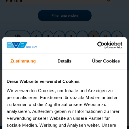
Filter anwenden
Alle
A
B
C
D
E
F
G
H
I
J
K
L
M
N
O
P
Q
R
S
T
U
V
W
X
Y
Z
Zustimmung
Details
Über Cookies
0 Ergebnisse
Diese Webseite verwendet Cookies
Ergebnisse pro Seite
Wir verwenden Cookies, um Inhalte und Anzeigen zu
personalisieren, Funktionen für soziale Medien anbieten
Aktuell sind keine Ansprechpartner vorhanden.
zu können und die Zugriffe auf unsere Website zu
analysieren. Außerdem geben wir Informationen zu Ihrer
Verwendung unserer Website an unsere Partner für
soziale Medien, Werbung und Analysen weiter. Unsere