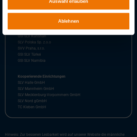
Auswahl erlauben
SLV Saarbrücken
BZ Rhein-Ruhr
SK Bielefeld
Ablehnen
Auslandsgesellschaften der GSI GmbH
GSI SLV Kunshan
SLV Polska Sp. z.o.o
SVV Praha, s.r.o.
GSI SLV Türkei
GSI SLV Namibia
Kooperierende Einrichtungen
SLV Halle GmbH
SLV Mannheim GmbH
SLV Mecklenburg-Vorpommern GmbH
SLV Nord gGmbH
TC Kleben GmbH
Hinweis: Zur besseren Lesbarkeit wird auf unserer Website die männliche