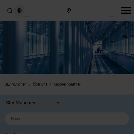
Hier finden Sie uns
SLV München
/
Über uns
/
Ansprechpartner
Standort
Name
Funktion