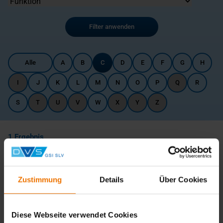
Filter anwenden
Alle
A
B
C
D
E
F
G
H
I
J
K
L
M
N
O
P
Q
R
S
T
U
V
W
X
Y
Z
1 Ergebnis
Ergebnisse pro Seite
Zustimmung
Details
Über Cookies
Name
Cramer, Ronald
Funktion
Diese Webseite verwendet Cookies