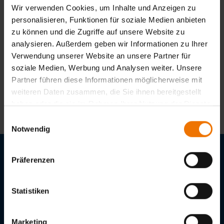
Auditor/Inspektor/Fachreferent
Wir verwenden Cookies, um Inhalte und Anzeigen zu
E-Mail
personalisieren, Funktionen für soziale Medien anbieten
qs@slv-muenchen.de
zu können und die Zugriffe auf unsere Website zu
analysieren. Außerdem geben wir Informationen zu Ihrer
Telefon Festnetz
Verwendung unserer Website an unsere Partner für
+49 89 126802-66
soziale Medien, Werbung und Analysen weiter. Unsere
Telefon Mobil
Partner führen diese Informationen möglicherweise mit
+49 172 8915652
weiteren Daten zusammen, die Sie ihnen bereitgestellt
haben oder die sie im Rahmen Ihrer Nutzung der Dienste
gesammelt haben.
Einwilligungsauswahl
Notwendig
Präferenzen
Stellenangebote
Downloads
Statistiken
GSI – Gesellschaft für Schweißtechnik International mbH
Marketing
Niederlassung SLV München