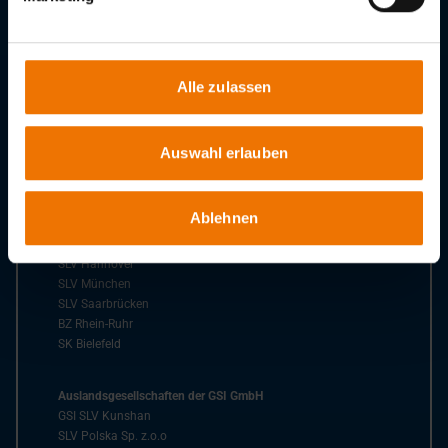
Schachenmeierstraße 37
80636
München
Tel.:
+49 89 12 68 02 – 0
Alle zulassen
Fax:
+49 89 18 16 43
E-Mail:
info@slv-muenchen.de
Auswahl erlauben
Niederlassungen der GSI
SLV Berlin-Brandenburg
Ablehnen
SLV Duisburg
SLV Fellbach
SLV Hannover
SLV München
SLV Saarbrücken
BZ Rhein-Ruhr
SK Bielefeld
Auslandsgesellschaften der GSI GmbH
GSI SLV Kunshan
SLV Polska Sp. z.o.o