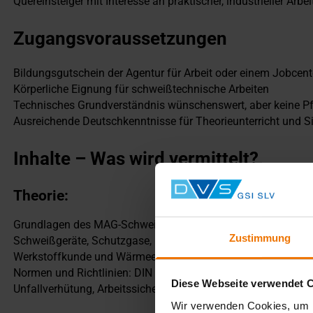
Quereinsteiger mit Interesse an praktischer, industrieller Arbe
Zugangsvoraussetzungen
Bildungsgutschein der Agentur für Arbeit oder einem Jobcent
Körperliche Eignung für schweißtechnische Arbeiten
Technisches Grundverständnis wünschenswert, aber keine Pf
Ausreichende Deutschkenntnisse für Theorieunterricht und S
Inhalte – Was wird vermittelt?
Theorie:
Grundlagen des MAG-Schweißverfahrens
Zustimmung
Schweißgeräte, Schutzgase, Nahtformen
Werkstoffkunde und Wärmeeinfluss
Normen und Richtlinien: DIN EN ISO 9606
Diese Webseite verwendet 
Unfallverhütung, Arbeitssicherheit
Wir verwenden Cookies, um I