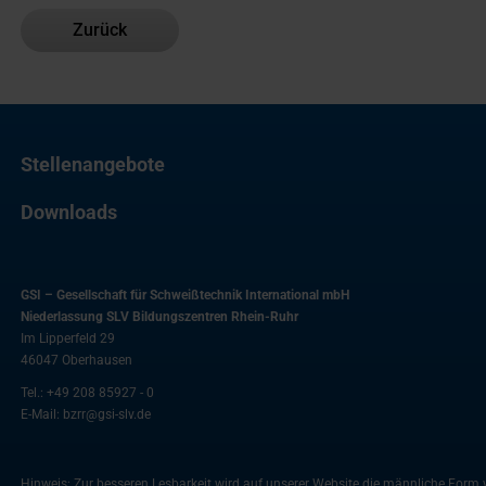
Zurück
Stellenangebote
Downloads
GSI – Gesellschaft für Schweißtechnik International mbH
Niederlassung SLV Bildungszentren Rhein-Ruhr
Im Lipperfeld 29
46047
Oberhausen
Tel.:
+49 208 85927 - 0
E-Mail:
bzrr@gsi-slv.de
Hinweis: Zur besseren Lesbarkeit wird auf unserer Website die männliche For