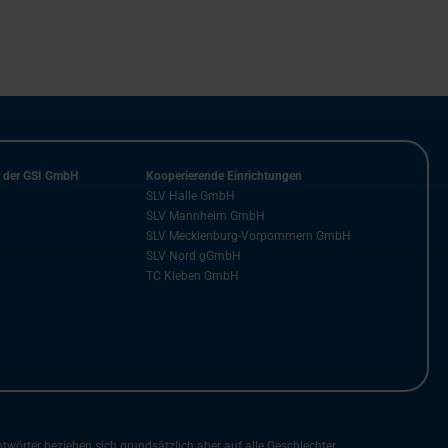
n der GSI GmbH
Kooperierende Einrichtungen
SLV Halle GmbH
SLV Mannheim GmbH
SLV Mecklenburg-Vorpommern GmbH
SLV Nord gGmbH
TC Kleben GmbH
rter beziehen sich grundsätzlich aber auf alle Geschlechter.