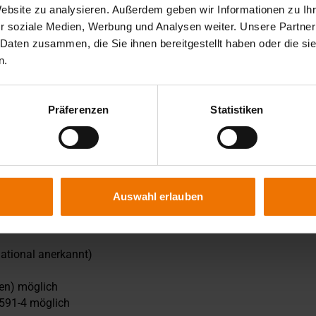
Website zu analysieren. Außerdem geben wir Informationen zu I
r soziale Medien, Werbung und Analysen weiter. Unsere Partner
 Daten zusammen, die Sie ihnen bereitgestellt haben oder die s
n.
Präferenzen
Statistiken
en Wissensstand und Ihre Zielprüfung angepasst. Der
Internationaler Schweißer“ und kann als eigenständiges
ikate können Sie erhalten?
Auswahl erlauben
e erhalten:
ational anerkannt)
onen) möglich
591-4 möglich