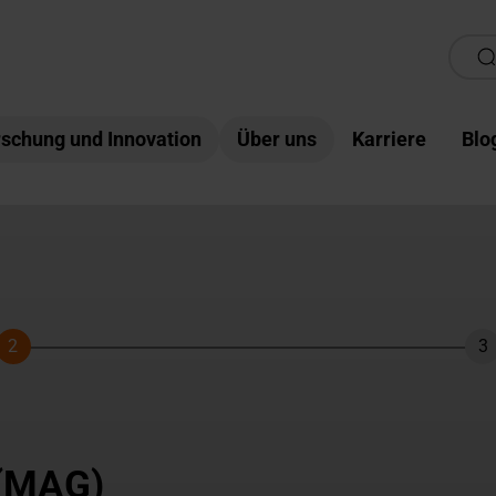
schung und Innovation
Über uns
Karriere
Blo
2
3
Schritt
Sc
 (MAG)