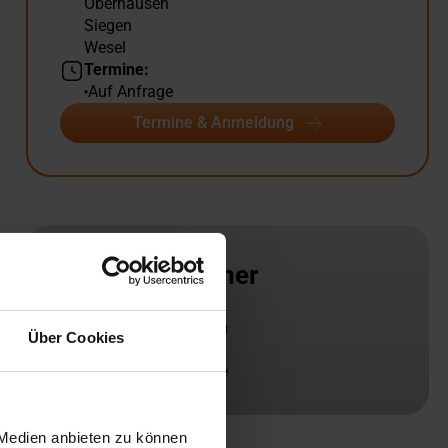
Oberhausen
Siegen
Wesel
Termine:
Auf Anfrage
Termine & Anmeldung
Ansprechpartner
Katharina Spickermann
Über Cookies
+49 208 85927-73
spickermann@gsi-slv.de
 Medien anbieten zu können