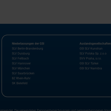
Niederlassungen der GSI
Auslandsgesellschafte
SLV Berlin-Brandenburg
GSI SLV Kunshan
SLV Duisburg
SLV Polska Sp. z.o.o
SLV Fellbach
SVV Praha, s.r.o.
SLV Hannover
GSI SLV Türkei
SLV München
GSI SLV Namibia
SLV Saarbrücken
BZ Rhein-Ruhr
SK Bielefeld
m verwendet. Die verwendeten Personenbezeichnungen und personenbezogenen Hauptwö