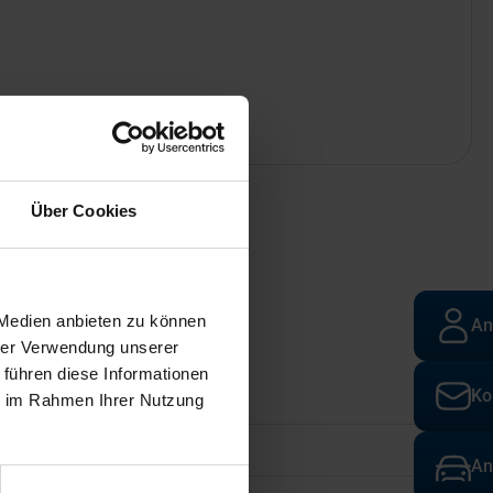
Über Cookies
 Medien anbieten zu können
An
hrer Verwendung unserer
 führen diese Informationen
Ko
ie im Rahmen Ihrer Nutzung
An