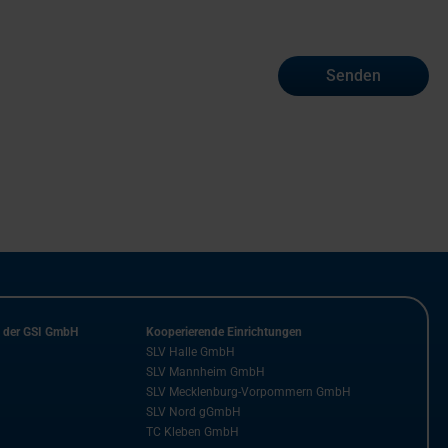
Senden
n der GSI GmbH
Kooperierende Einrichtungen
SLV Halle GmbH
SLV Mannheim GmbH
SLV Mecklenburg-Vorpommern GmbH
SLV Nord gGmbH
TC Kleben GmbH