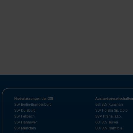
Niederlassungen der GSI
Auslandsgesellschafte
SLV Berlin-Brandenburg
GSI SLV Kunshan
SLV Duisburg
SLV Polska Sp. z.o.o
SLV Fellbach
SVV Praha, s.r.o.
SLV Hannover
GSI SLV Türkei
SLV München
GSI SLV Namibia