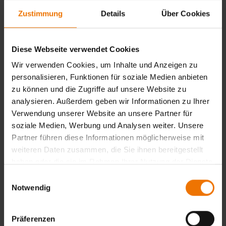
Zustimmung
Details
Über Cookies
Diese Webseite verwendet Cookies
Wir verwenden Cookies, um Inhalte und Anzeigen zu
personalisieren, Funktionen für soziale Medien anbieten
zu können und die Zugriffe auf unsere Website zu
analysieren. Außerdem geben wir Informationen zu Ihrer
Verwendung unserer Website an unsere Partner für
Erfolgreiche Weiterbildung von SAP im Schienenfahrzeugbau
soziale Medien, Werbung und Analysen weiter. Unsere
Partner führen diese Informationen möglicherweise mit
weiteren Daten zusammen, die Sie ihnen bereitgestellt
Weiterbildung nach DIN EN 15085 an der SLV München
haben oder die sie im Rahmen Ihrer Nutzung der Dienste
gesammelt haben.
Einwilligungsauswahl
Notwendig
News aus: SLV München
Präferenzen
Weiterlesen