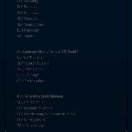
SLV Duisburg
SLV Fellbach
SLV Hannover
SLV München
SLV Saarbrücken
BZ Rhein-Ruhr
SK Bielefeld
Auslandsgesellschaften der GSI GmbH
GSI SLV Kunshan
SLV Polska Sp. z.o.o
SVV Praha, s.r.o.
GSI SLV Türkei
GSI SLV Namibia
Kooperierende Einrichtungen
SLV Halle GmbH
SLV Mannheim GmbH
SLV Mecklenburg-Vorpommern GmbH
SLV Nord gGmbH
TC Kleben GmbH