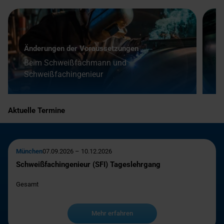
Änderungen der Voraussetzungen
V
Beim Schweißfachmann und
Schweißfachingenieur
D
Aktuelle Termine
München
07.09.2026 – 10.12.2026
Schweißfachingenieur (SFI) Tageslehrgang
Gesamt
Mehr erfahren