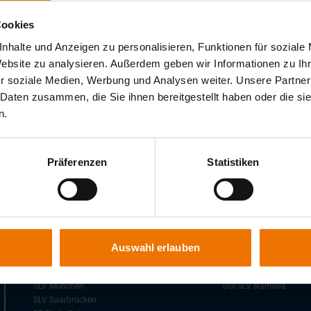
Cookies
nhalte und Anzeigen zu personalisieren, Funktionen für soziale
Geben Sie Ihren Suchbegriff ein.
Website zu analysieren. Außerdem geben wir Informationen zu I
r soziale Medien, Werbung und Analysen weiter. Unsere Partner
 Daten zusammen, die Sie ihnen bereitgestellt haben oder die s
n.
Präferenzen
Statistiken
Niederlassungen der GSI
Auslandsgesellschafte
SLV Berlin-Brandenburg
GSI SLV Kunshan
SLV Duisburg
SLV Polska Sp. z.o.o
Auswahl erlauben
SLV Fellbach
SVV Praha, s.r.o.
SLV Hannover
GSI SLV Türkei
SLV München
GSI SLV Namibia
SLV Saarbrücken