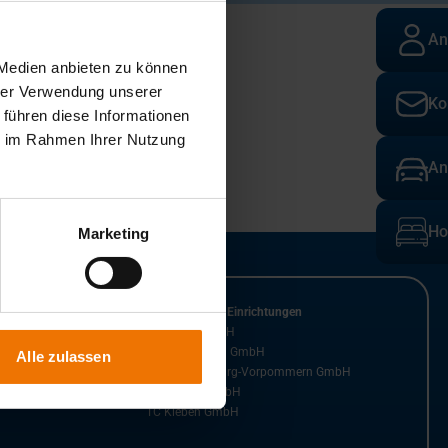
An
 Medien anbieten zu können
hrer Verwendung unserer
Ko
 führen diese Informationen
ie im Rahmen Ihrer Nutzung
An
Ho
Marketing
n der GSI GmbH
Kooperierende Einrichtungen
SLV Halle GmbH
SLV Mannheim GmbH
Alle zulassen
SLV Mecklenburg-Vorpommern GmbH
SLV Nord gGmbH
TC Kleben GmbH