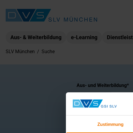
Aus- & Weiterbildung
e-Learning
Dienstleis
SLV München
/
Suche
Kategorie
Aus- und Weiterbildung
Weitere Bereiche
Suchbegriff
Zustimmung