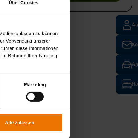
Über Cookies
An
 Medien anbieten zu können
hrer Verwendung unserer
Ko
 führen diese Informationen
ie im Rahmen Ihrer Nutzung
An
Ho
Marketing
Alle zulassen