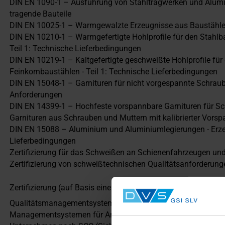
DIN EN 1090-1 – Ausführung von Stahltragwerken und Alumin
tragende Bauteile
DIN EN 10025-1 – Warmgewalzte Erzeugnisse aus Baustählen 
DIN EN 10210-1 – Warmgefertigte Hohlprofile für den Stahlb
Teil 1: Technische Lieferbedingungen
DIN EN 10219-1 – Kaltgefertigte geschweißte Hohlprofile fü
Feinkornbaustählen - Teil 1: Technische Lieferbedingungen
DIN EN 15048-1 ­– Garnituren für nicht vorgespannte Schraub
Anforderungen
DIN EN 14399-1 – Hochfeste vorspannbare Garnituren für Sc
Garnituren aus Schrauben und Muttern mit kalibrierter Vors
DIN EN 15088 – Aluminium und Aluminiumlegierungen - Erz
Lieferbedingungen
Zertifizierung für das Schweißen an Schienenfahrzeugen un
Zertifizierung von schweißtechnischen Qualitätsanforderun
Zertifizierung (auf Basis einer Akkreditierung nach DIN EN I
Qualitätsmanagementsystemen nach DIN EN ISO 9001
Managementsystemen für Arbeitssicherheit nach DIN EN IS