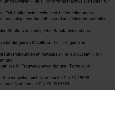
iumtragwerken - Teil 1: Konformitätsnachweisverfahren für
- Teil 1: Allgemeine technische Lieferbedingungen
au aus unlegierten Baustählen und aus Feinkornbaustählen -
r den Stahlbau aus unlegierten Baustählen und aus
verbindungen im Metallbau - Teil 1: Allgemeine
hraubverbindungen im Metallbau - Teil 10: System HRC -
pannung
eugnisse für Tragwerksanwendungen - Technische
d -fahrzeugteilen nach Normenreihe DIN EN 15085
gen nach Normenreihe DIN EN ISO 3834
SO/IEC 17021) von:
O 45001