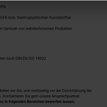
offe
us GFK bzw. thermoplastischen Kunststoffen
en Spritzen von wehrtechnischen Produkten
ichten nach DIN EN ISO 14922
tten wir Sie, sich rechtzeitig vor der Durchführung der
. Kontaktieren Sie gern unsere Ansprechpartner.
s in folgenden Bereichen bewerten lassen: