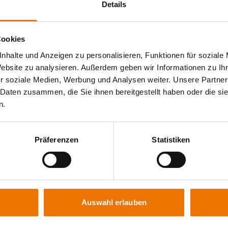
Details
t EN 1090-1, Tabelle B.1 zum Schweißen von
rken nach DIN EN 1090-3
Cookies
nhalte und Anzeigen zu personalisieren, Funktionen für soziale
fizierungsstelle nach Landesbauordnung (PÜZ-Stelle):
Website zu analysieren. Außerdem geben wir Informationen zu I
 DIN EN ISO 17660-1 bzw. 2
r soziale Medien, Werbung und Analysen weiter. Unsere Partner
 Daten zusammen, die Sie ihnen bereitgestellt haben oder die s
n.
nachweise
Präferenzen
Statistiken
izierungen und basieren auf unseren Anerkennungen nach
. nach:
 EN 13480
Auswahl erlauben
 ISO 3834