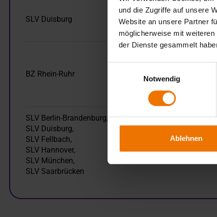
und die Zugriffe auf unsere 
SLV Duisburg
Dr.-Ing. Majid Farajian
Website an unsere Partner fü
möglicherweise mit weiteren
der Dienste gesammelt habe
Einwilligungsauswahl
BZ Rhein-Ruhr
Karina Sydekum
Notwendig
SLV Berlin-Brandenburg,
SLV Duisburg,
Ablehnen
SLV Fellbach,
Prof. Dr.-Ing. Heidi
SLV Hannover,
Cramer
SLV München,
SLV Saarbrücken