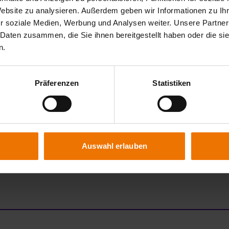
RESSiS: Ressourcen- und CO2-Effizienz von
Website zu analysieren. Außerdem geben wir Informationen zu I
Schweißkonstruktionen im Stahl- und Schwermaschinenbau
r soziale Medien, Werbung und Analysen weiter. Unsere Partner
durch innovative Schweißtechnik und digitale Zwillinge
 Daten zusammen, die Sie ihnen bereitgestellt haben oder die s
n.
NachhaltigH2: Nachhaltigkeit in der bisherigen Berufspraxis
und neue Aufgabenfelder im Bereich Wasserstofftechnik als
Präferenzen
Statistiken
Anforderungen an den Ausbildungsberuf
Anlagenmechaniker/in
CyberJoin: Cyber-physischer Transformations-Hub zur
Auswahl erlauben
Ermöglichung des Wandels der Automobilindustrie durch
nachhaltige Füge- und Fertigungstechnik