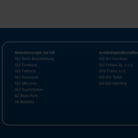
Niederlassungen der GSI
Auslandsgesellschafte
SLV Berlin-Brandenburg
GSI SLV Kunshan
SLV Duisburg
SLV Polska Sp. z.o.o
SLV Fellbach
SVV Praha, s.r.o.
SLV Hannover
GSI SLV Türkei
SLV München
GSI SLV Namibia
SLV Saarbrücken
BZ Rhein-Ruhr
SK Bielefeld