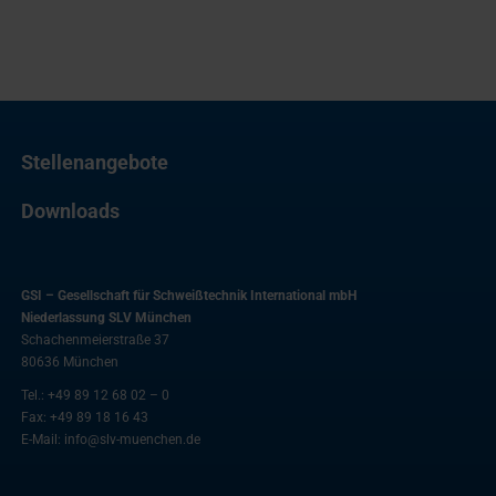
Stellenangebote
Downloads
GSI – Gesellschaft für Schweißtechnik International mbH
Niederlassung SLV München
Schachenmeierstraße 37
80636
München
Tel.:
+49 89 12 68 02 – 0
Fax:
+49 89 18 16 43
E-Mail:
info@slv-muenchen.de