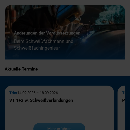
Änderungen der Voraussetzungen
Beim Schweißfachmann und
Schweißfachingenieur
Aktuelle Termine
Trier
14.09.2026 – 18.09.2026
Trie
VT 1+2 w, Schweißverbindungen
Prü
Mehr erfahren