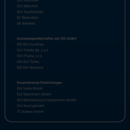
SLV Hannover
SLV München
SLV Saarbrücken
BZ Rhein-Ruhr
SK Bielefeld
Auslandsgesellschaften der GSI GmbH
GSI SLV Kunshan
SLV Polska Sp. z.o.o
SVV Praha, s.r.o.
GSI SLV Türkei
GSI SLV Namibia
Kooperierende Einrichtungen
SLV Halle GmbH
SLV Mannheim GmbH
SLV Mecklenburg-Vorpommern GmbH
SLV Nord gGmbH
TC Kleben GmbH