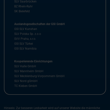
SLV Saarbrücken
BZ Rhein-Ruhr
SK Bielefeld
Auslandsgesellschaften der GSI GmbH
GSI SLV Kunshan
SLV Polska Sp. z.o.o
SVV Praha, s.r.o.
GSI SLV Türkei
GSI SLV Namibia
Kooperierende Einrichtungen
SLV Halle GmbH
SLV Mannheim GmbH
SLV Mecklenburg-Vorpommern GmbH
SLV Nord gGmbH
TC Kleben GmbH
Hinweis: Zur besseren Lesbarkeit wird auf unserer Website die männliche