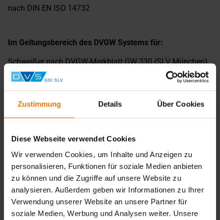
nach DIN EN ISO 14732
Im Geltungsbereich des DVGW Systems für:
Schweißer nach DVGW-Merkblatt GW 330 (SLV München)
Schweißaufsichten nach DVGW-Merkblatt GW 331 (SLV
Hannover)
Zustimmung
Details
Über Cookies
Die GSI SLV – Unschlagbar im Bereich der
Personalqualifizierung und -Zertifizierung
Diese Webseite verwendet Cookies
Die GSI – Gesellschaft für Schweißtechnik International
mbH ist aufgrund langjähriger Kompetenz als Prüfstelle in
Wir verwenden Cookies, um Inhalte und Anzeigen zu
verschiedenen Systemen (s.o.) zugelassen, entsprechende
personalisieren, Funktionen für soziale Medien anbieten
Prüfungen abzunehmen. Für Hersteller und Anwender
zu können und die Zugriffe auf unsere Website zu
ergeben sich daraus insbesondere im Bereich der
analysieren. Außerdem geben wir Informationen zu Ihrer
Schweißtechnik folgende Vorteile:
Verwendung unserer Website an unsere Partner für
soziale Medien, Werbung und Analysen weiter. Unsere
Qualitätssicherung: Geprüfte Schweißer gewährleisten eine