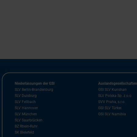
Niederlassungen der GSI
Auslandsgesellschafte
SLV Berlin-Brandenburg
GSI SLV Kunshan
SLV Duisburg
SLV Polska Sp. z.o.o
SLV Fellbach
SVV Praha, s.r.o.
SLV Hannover
GSI SLV Türkei
SLV München
GSI SLV Namibia
SLV Saarbrücken
BZ Rhein-Ruhr
SK Bielefeld