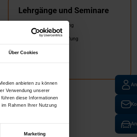
Lehrgänge und Seminare
MT Magnetpulverprüfung
PT Eindringprüfung
RT Durchstrahlungsprüfung
UT Ultraschallprüfung
VT Sichtprüfung
Über Cookies
Kombilehrgänge
Prüfwerker
 Medien anbieten zu können
An
hrer Verwendung unserer
 führen diese Informationen
Ko
ie im Rahmen Ihrer Nutzung
An
Marketing