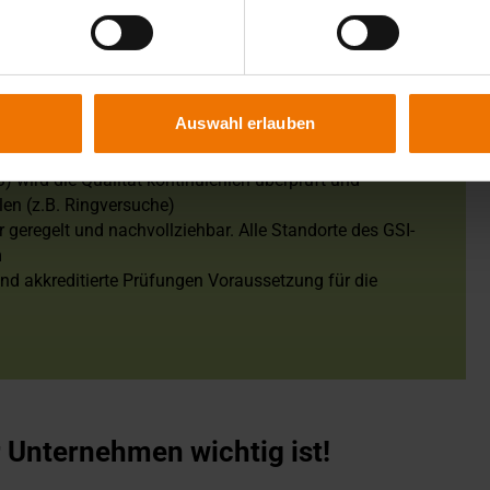
Ihr Vorteil auf dem Markt:
, dass das Labor weltweit anerkannt ist und nach
ifiziert ist, valide und reproduzierbare Ergebnisse zu
Auswahl erlauben
lmäßig nach.
Mitarbeiter der GSI sind sensibilisiert und geschult.
 wird die Qualität kontinuierlich überprüft und
len (z.B. Ringversuche)
geregelt und nachvollziehbar. Alle Standorte des GSI-
m
sind akkreditierte Prüfungen Voraussetzung für die
hr Unternehmen wichtig ist!