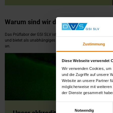
Warum sind wir der richtige Anspre
Das Prüflabor der GSI SLV ist nach DIN EN ISO/IEC 17025 dur
und bietet als unabhängiges Institut seit über 25 Jahren ein
Zustimmung
an.
Diese Webseite verwendet 
Wir verwenden Cookies, um I
und die Zugriffe auf unsere 
Website an unsere Partner fü
möglicherweise mit weiteren
der Dienste gesammelt habe
Einwilligungsauswahl
Notwendig