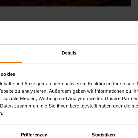
chpartner?
ch die Deutsche Akkreditierungsstelle GmbH akkreditiert
e große Bandbreite unterschiedlichster Werkstoffprüfungen
Details
Cookies
nhalte und Anzeigen zu personalisieren, Funktionen für soziale
Website zu analysieren. Außerdem geben wir Informationen zu I
r soziale Medien, Werbung und Analysen weiter. Unsere Partner
 Daten zusammen, die Sie ihnen bereitgestellt haben oder die s
n.
Präferenzen
Statistiken