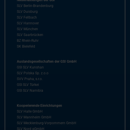
Niederlassungen der GSI
SLV Berlin-Brandenburg
SLV Duisburg
SLV Fellbach
SLV Hannover
SLV München
SLV Saarbrücken
BZ Rhein-Ruhr
SK Bielefeld
Auslandsgesellschaften der GSI GmbH
GSI SLV Kunshan
SLV Polska Sp. z.o.o
SVV Praha, s.r.o.
GSI SLV Türkei
GSI SLV Namibia
Kooperierende Einrichtungen
SLV Halle GmbH
SLV Mannheim GmbH
SLV Mecklenburg-Vorpommern GmbH
SLV Nord gGmbH