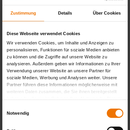
Zustimmung
Details
Über Cookies
Diese Webseite verwendet Cookies
Wir verwenden Cookies, um Inhalte und Anzeigen zu
personalisieren, Funktionen für soziale Medien anbieten
zu können und die Zugriffe auf unsere Website zu
analysieren. Außerdem geben wir Informationen zu Ihrer
44 Jahre im Dienst der Schweißtechnik - Adolf Schreiber
Verwendung unserer Website an unsere Partner für
verabschiedet sich aus der Bildungsarbeit
soziale Medien, Werbung und Analysen weiter. Unsere
Partner führen diese Informationen möglicherweise mit
Adolf Schreiber verabschiedet sich aus der Bildungsarbeit
weiteren Daten zusammen, die Sie ihnen bereitgestellt
haben oder die sie im Rahmen Ihrer Nutzung der Dienste
gesammelt haben.
Einwilligungsauswahl
News aus: BZ Rhein-Ruhr
Notwendig
Weiterlesen