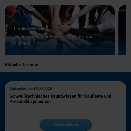
Freunde werben
F
Weitersagen lohnt sich – 100 € Prämie
sichern!
A
Aktuelle Termine
Gelsenkirchen
30.09.2026
Schweißtechnisches Grundwissen für Kaufleute und
Personaldisponenten
Mehr erfahren