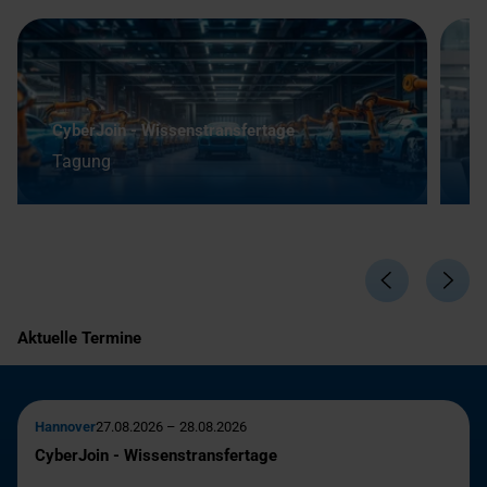
CyberJoin - Wissenstransfertage
J
Tagung
W
Aktuelle Termine
Hannover
27.08.2026 – 28.08.2026
CyberJoin - Wissenstransfertage