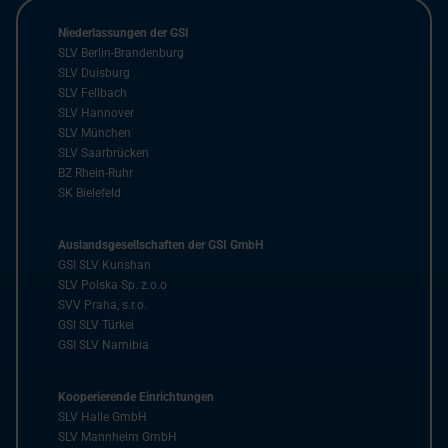
Niederlassungen der GSI
SLV Berlin-Brandenburg
SLV Duisburg
SLV Fellbach
SLV Hannover
SLV München
SLV Saarbrücken
BZ Rhein-Ruhr
SK Bielefeld
Auslandsgesellschaften der GSI GmbH
GSI SLV Kunshan
SLV Polska Sp. z.o.o
SVV Praha, s.r.o.
GSI SLV Türkei
GSI SLV Namibia
Kooperierende Einrichtungen
SLV Halle GmbH
SLV Mannheim GmbH