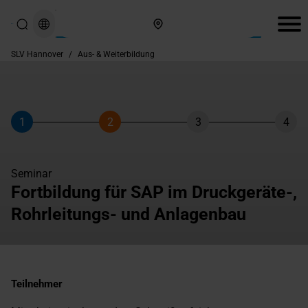
Hier finden Sie uns
SLV Hannover
/
Aus- & Weiterbildung
1
2
3
4
Schritt
Schritt
Schritt
Schri
Seminar
Fortbildung für SAP im Druckgeräte-,
Rohrleitungs- und Anlagenbau
Teilnehmer