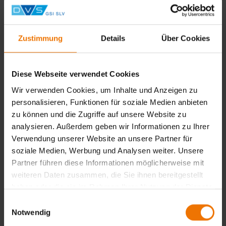
Die Teilnehmer erhalten als Nachweis für die Weiterbildung
eine Teilnahmebescheinigung.
Zustimmung
Details
Über Cookies
Zurück
Diese Webseite verwendet Cookies
Übersicht
Wir verwenden Cookies, um Inhalte und Anzeigen zu
personalisieren, Funktionen für soziale Medien anbieten
Unterrichtsform:
zu können und die Zugriffe auf unsere Website zu
in Tagesform
Veranstaltungsort:
analysieren. Außerdem geben wir Informationen zu Ihrer
Hannover
Verwendung unserer Website an unsere Partner für
Termine:
soziale Medien, Werbung und Analysen weiter. Unsere
1
Partner führen diese Informationen möglicherweise mit
weiteren Daten zusammen, die Sie ihnen bereitgestellt
Termine & Anmeldung
haben oder die sie im Rahmen Ihrer Nutzung der Dienste
gesammelt haben.
Einwilligungsauswahl
Notwendig