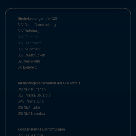
Niederlassungen der GSI
SLV Berlin-Brandenburg
SLV Duisburg
SLV Fellbach
SLV Hannover
SLV München
SLV Saarbrücken
BZ Rhein-Ruhr
SK Bielefeld
Auslandsgesellschaften der GSI GmbH
GSI SLV Kunshan
SLV Polska Sp. z.o.o
SVV Praha, s.r.o.
GSI SLV Türkei
GSI SLV Namibia
Kooperierende Einrichtungen
SLV Halle GmbH