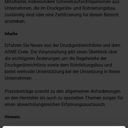
Mitarbeiter, insbesondere Schweißaufsichtspersonen aus
Unternehmen, die im Druckgeräte- und Rohrleitungsbau
zuständig sind oder eine Zertifizierung für diesen Bereich
anstreben.
Inhalte
Erfahren Sie Neues aus der Druckgeräterichtlinie und dem
ASME-Code. Die Veranstaltung gibt einen Überblick über
die wichtigsten Änderungen um die Regelwerke der
Druckgeräterichtlinie sowie dem Rohrleitungsbau und
bietet wertvolle Unterstützung bei der Umsetzung in Ihrem
Unternehmen.
Praxisbeiträge sowohl zu den allgemeinen Anforderungen
an den Hersteller als auch zu speziellen Themen sorgen für
einen abwechslungsreichen Erfahrungsaustausch.
Hinweis