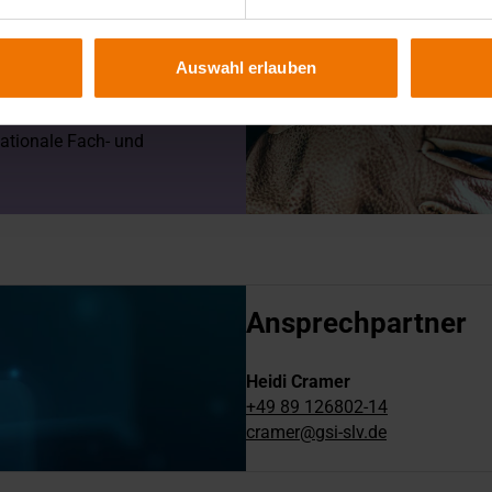
zum internationalen
achmann sowie Unterlagen
ingskurse. Die
Auswahl erlauben
gramme der regionalen
ließen die
nationale Fach- und
Ansprechpartner
Heidi Cramer
+49 89 126802-14
cramer@gsi-slv.de