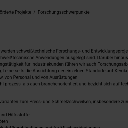
örderte Projekte
/
Forschungsschwerpunkte
werden schweißtechnische Forschungs- und Entwicklungsprojekte
 schweißtechnische Anwendungen ausgelegt sind. Darüber hinaus
gstätigkeit für Industriekunden führen wir auch Forschungsarbei
gt einerseits die Ausrichtung der einzelnen Standorte auf Kernk
, von Personal und von Ausrüstungen.
 prozess- als auch branchenorientiert und bezieht sich auf tec
nsvarianten zum Press- und Schmelzschweißen, insbesondere z
nd Hilfsstoffe
öten
Werkstoffkombinationen und für Mischverbindungen