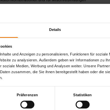
nstruktionen
Details
itungserfahrung im Bereich der öffentlich geförderten Forschung
eförderte Projekte und ca. 50 Industrieprojekte.
Cookies
nd internationalen Gremien durchgeführt. Der Schwerpunkt lieg
nhalte und Anzeigen zu personalisieren, Funktionen für soziale
gemeine schweißtechnische Probleme für Unternehmen.
Website zu analysieren. Außerdem geben wir Informationen zu I
it haben wir ein umfangreiches Know-how aufgebaut.
r soziale Medien, Werbung und Analysen weiter. Unsere Partner
 Daten zusammen, die Sie ihnen bereitgestellt haben oder die s
n.
Präferenzen
Statistiken
ützt den
ung mit Maßnahmen wie der
sse in die Kerngeschäfte