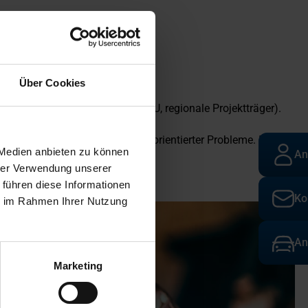
Über Cookies
sprojekte (z.B. BMBF, BMWE, EU, regionale Projektträger).
t dabei auf der Lösung praxisorientierter Probleme. In der
 Medien anbieten zu können
An
hrer Verwendung unserer
 führen diese Informationen
Ko
ie im Rahmen Ihrer Nutzung
An
Marketing