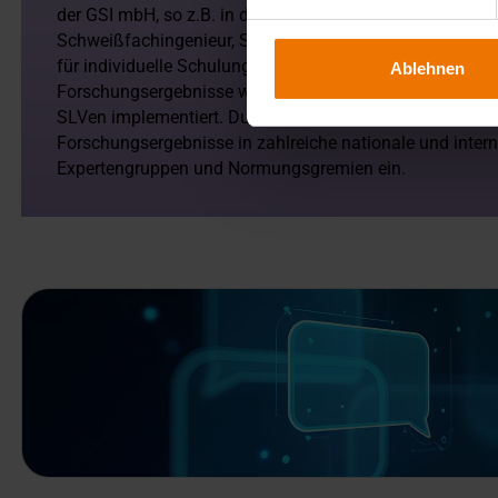
der GSI mbH, so z.B. in die Ausbildungsunterlagen u.a. 
Schweißfachingenieur, Schweißtechniker und Schweißf
für individuelle Schulungen und firmenspezifische Train
Ablehnen
Forschungsergebnisse werden in die Veranstaltungspro
SLVen implementiert. Durch die aktive Mitarbeit der GSI f
Forschungsergebnisse in zahlreiche nationale und inter
Expertengruppen und Normungsgremien ein.