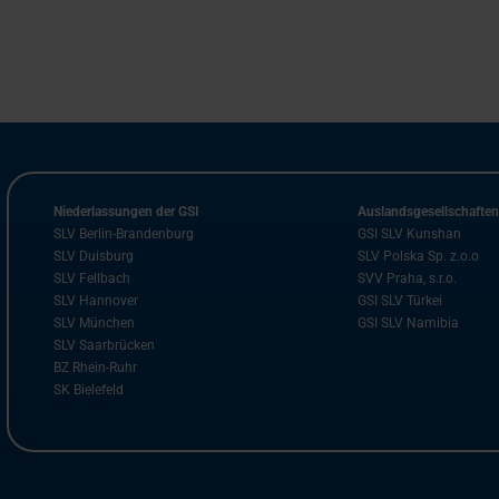
Niederlassungen der GSI
Auslandsgesellschafte
SLV Berlin-Brandenburg
GSI SLV Kunshan
SLV Duisburg
SLV Polska Sp. z.o.o
SLV Fellbach
SVV Praha, s.r.o.
SLV Hannover
GSI SLV Türkei
SLV München
GSI SLV Namibia
SLV Saarbrücken
BZ Rhein-Ruhr
SK Bielefeld