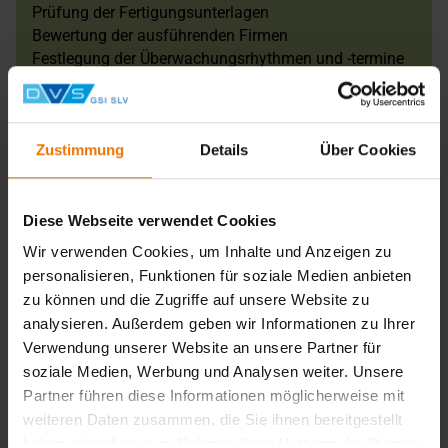
Prüfung der Fertigungsunterlagen
Bewertung der ausführenden Firmen
Festlegung der Überwachungsrhythmen und -termine
Umgang mit Abweichungen
Bewertung von ZfP-Prüfergebnissen
Schweißtechnische und korrosionsschutztechnische
Zustimmung
Details
Über Cookies
Überwachung
Rückverfolgbarkeit der Konstruktionsmaterialien
Prozessüberwachungen und Sichtprüfung
Diese Webseite verwendet Cookies
Überwachung der ZfP
Kontrolle der Kennzeichnung und Leistungserklärung
Wir verwenden Cookies, um Inhalte und Anzeigen zu
Kontrolle der Dokumentation
personalisieren, Funktionen für soziale Medien anbieten
zu können und die Zugriffe auf unsere Website zu
analysieren. Außerdem geben wir Informationen zu Ihrer
Verwendung unserer Website an unsere Partner für
Wann sollten Sie sich an uns wenden?
soziale Medien, Werbung und Analysen weiter. Unsere
Partner führen diese Informationen möglicherweise mit
So früh wie möglich
weiteren Daten zusammen, die Sie ihnen bereitgestellt
Melden Sie sich so früh wie möglich bei uns, also noch vor
der Vergabe des Auftrags. Wir erkennen bereits in Ihren
haben oder die sie im Rahmen Ihrer Nutzung der Dienste