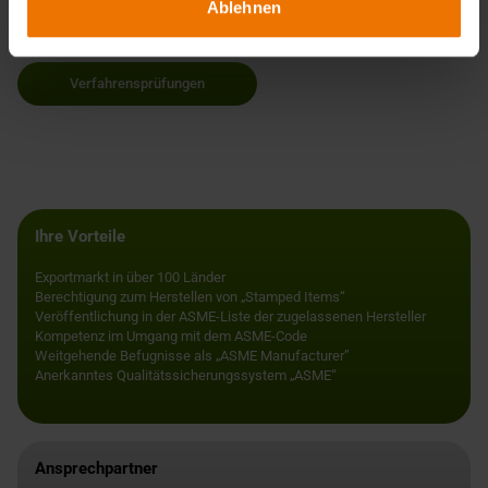
Ablehnen
Das könnte auch interessant für Sie sein
Verfahrensprüfungen
Ihre Vorteile
Exportmarkt in über 100 Länder
Berechtigung zum Herstellen von „Stamped Items“
Veröffentlichung in der ASME-Liste der zugelassenen Hersteller
Kompetenz im Umgang mit dem ASME-Code
Weitgehende Befugnisse als „ASME Manufacturer”
Anerkanntes Qualitätssicherungssystem „ASME“
Ansprechpartner