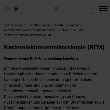
Hier finden Sie uns
SLV Hannover
/
Dienstleistungen
/
Leistungsangebot
/
Akkreditiertes Werkstoffprüflabor nach DIN EN ISO/IEC 17025
/
Rasterelektronenmikroskopie (REM)
Rasterelektronenmikroskopie (REM)
Wann wird eine REM-Untersuchung benötigt?
Mit dem Rasterelektronenmikroskop (REM) werden
fraktographische Untersuchungen an Brüchen oder im
Labor geöffneten Rissflächen durchgeführt. Solche
Untersuchungen sind u.a. im Rahmen von
Schadensuntersuchungen unerlässlich.
Die chemische Zusammensetzung von Phasen,
Ausscheidungen und Belägen auf den Bruchflächen sowie
Dünnfilmapplikationen, können mit der in das