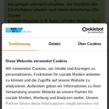
klar geregelt und nachvollziehbar. Alle Standorte des
GSI-Prüflabors arbeiten nach einem einheitlichen QM-
System
In vielen Branchen (z. B. Bahn, Luftfahrt, Medizin, Bau)
sind akkreditierte Prüfungen Voraussetzung für die
Zulassung oder Zertifizierung.
Zustimmung
Details
Über Cookies
Wir beraten Sie bei allem, was für Ihr Unternehmen wichtig
ist!
Diese Webseite verwendet Cookies
Sie sind unsicher, welches Prüfverfahren das richtige für
Wir verwenden Cookies, um Inhalte und Anzeigen zu
Ihren Anspruch ist? Wir sind gerne für Sie da und stehen
personalisieren, Funktionen für soziale Medien anbieten
Ihnen mit jahrzehntelanger Erfahrung in der Metallbranche
zu können und die Zugriffe auf unsere Website zu
mit unserer Expertise zur Seite.
analysieren. Außerdem geben wir Informationen zu Ihrer
Für Anwendungen im Bereich des
Verwendung unserer Website an unsere Partner für
Rasterelektronenmikroskops stehen Ihnen unsere
soziale Medien, Werbung und Analysen weiter. Unsere
Mitarbeiter aus den Niederlassungen SLV Berlin-
Partner führen diese Informationen möglicherweise mit
Brandenburg, SLV München und SLV Duisburg gerne als