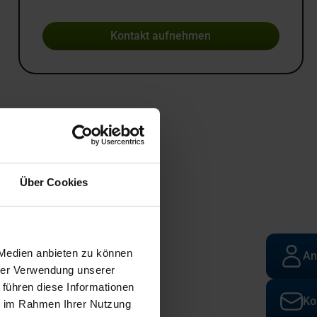
Kontakt aufnehmen
Über Cookies
 Medien anbieten zu können
An
hrer Verwendung unserer
 führen diese Informationen
Ko
ie im Rahmen Ihrer Nutzung