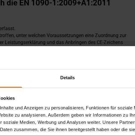
ch die EN 1090-1:2009+A1:2011
erfasst.
roffen, unter welchen Voraussetzungen eine Zuordnung zur
er Leistungserklärung und das Anbringen des CE-Zeichens
Details
ich der EN 1090-1:2009+A1:2011 gewöhnliche Zäune und
Cookies
 auf die mechanische Festigkeit und Stabilität eines
nhalte und Anzeigen zu personalisieren, Funktionen für soziale
+A1:2011 für die Ausführung der Arbeiten selbst die EN
Website zu analysieren. Außerdem geben wir Informationen zu I
r soziale Medien, Werbung und Analysen weiter. Unsere Partner
 Daten zusammen, die Sie ihnen bereitgestellt haben oder die s
weißte, tragende Bauteile ohne