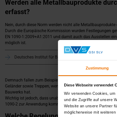
Werden alle Metallbauprodukte dur
erfasst?
Nein, durch diese Norm werden nicht alle Metallbauprodukte 
Durch die Europäische Kommission wurden Festlegungen get
EN 1090-1:2009+A1:2011 und damit auch das Ausstellen ein
möglich ist.
Deutsches Institut für Bautechnik
Zustimmung
Demnach fallen zum Beispiel nicht in den Anwendungsbere
Diese Webseite verwendet 
Geländer sowie Treppen, wenn deren Leistung keinen Einfluss
Bauwerks hat.
Wir verwenden Cookies, um I
Wichtig ist jedoch, dass unabhängig von der EN 1090-1:2009
und die Zugriffe auf unsere 
1090-2 zur Anwendung kommen kann.
Website an unsere Partner fü
möglicherweise mit weiteren
Welche Regelungen gelten für gesch