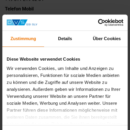
Telefon Mobil
/
Name
Zustimmung
Details
Über Cookies
de Buhr, Patrizia
Funktion
Sachbearbeitung Aus- & Weiterbildung
Diese Webseite verwendet Cookies
E-Mail
Wir verwenden Cookies, um Inhalte und Anzeigen zu
debuhr@bz-whv.de
personalisieren, Funktionen für soziale Medien anbieten
zu können und die Zugriffe auf unsere Website zu
Telefon Festnetz
analysieren. Außerdem geben wir Informationen zu Ihrer
+49 4421 966 02-16
Verwendung unserer Website an unsere Partner für
Telefon Mobil
soziale Medien, Werbung und Analysen weiter. Unsere
+49 1523 8847207
Partner führen diese Informationen möglicherweise mit
weiteren Daten zusammen, die Sie ihnen bereitgestellt
haben oder die sie im Rahmen Ihrer Nutzung der Dienste
Name