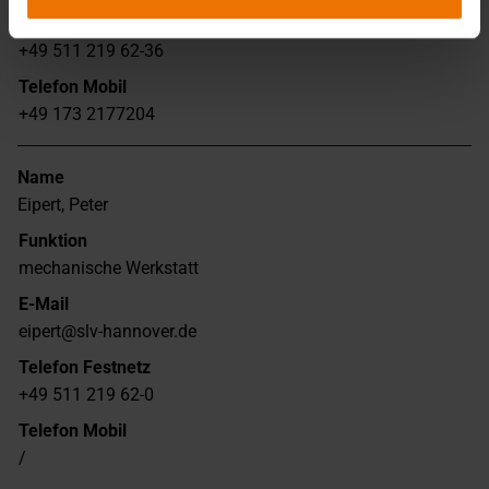
Telefon Festnetz
+49 511 219 62-36
Telefon Mobil
+49 173 2177204
Name
Eipert, Peter
Funktion
mechanische Werkstatt
E-Mail
eipert@slv-hannover.de
Telefon Festnetz
+49 511 219 62-0
Telefon Mobil
/