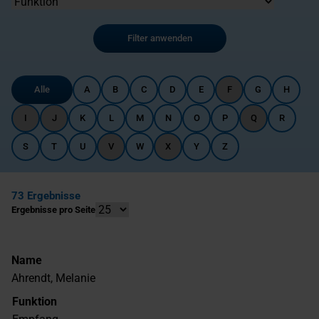
Filter anwenden
Alle
A
B
C
D
E
F
G
H
I
J
K
L
M
N
O
P
Q
R
S
T
U
V
W
X
Y
Z
73 Ergebnisse
Ergebnisse pro Seite
Name
Ahrendt, Melanie
Funktion