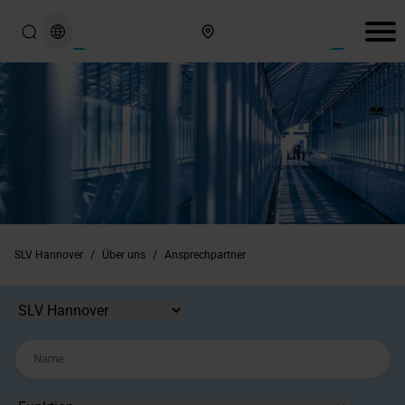
Hier finden Sie uns
SLV Hannover
/
Über uns
/
Ansprechpartner
Standort
Name
Funktion