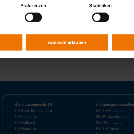
Präferenzen
Statistiken
1
2
3
Auswahl erlauben
Niederlassungen der GSI
Auslandsgesellschafte
SLV Berlin-Brandenburg
GSI SLV Kunshan
SLV Duisburg
SLV Polska Sp. z.o.o
SLV Fellbach
SVV Praha, s.r.o.
SLV Hannover
GSI SLV Türkei