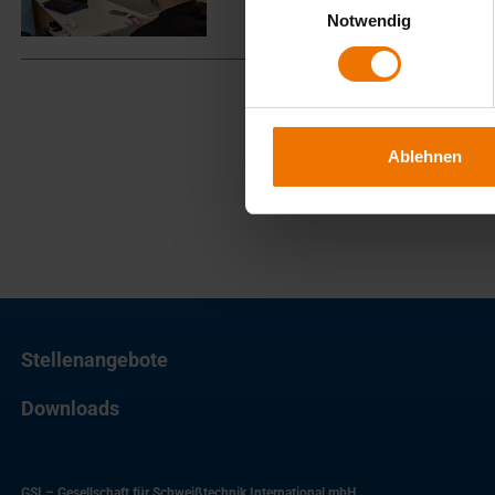
Notwendig
Ablehnen
Stellenangebote
Downloads
GSI – Gesellschaft für Schweißtechnik International mbH