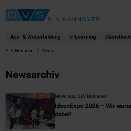
Aus- & Weiterbildung
e-Learning
Dienstleis
SLV Hannover
/
News
Newsarchiv
News aus: SLV Hannover
IdeenExpo 2026 – Wir ware
dabei!