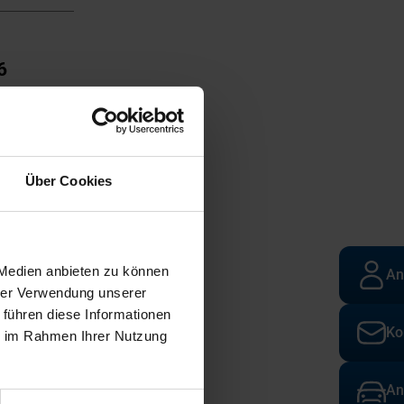
6
Über Cookies
IM-
s
 Medien anbieten zu können
An
hrer Verwendung unserer
 führen diese Informationen
Ko
ie im Rahmen Ihrer Nutzung
änge
An