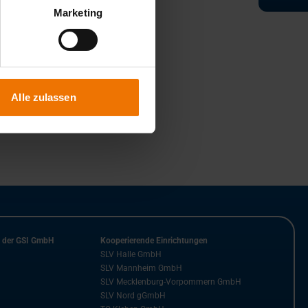
Marketing
Alle zulassen
n der GSI GmbH
Kooperierende Einrichtungen
SLV Halle GmbH
SLV Mannheim GmbH
SLV Mecklenburg-Vorpommern GmbH
SLV Nord gGmbH