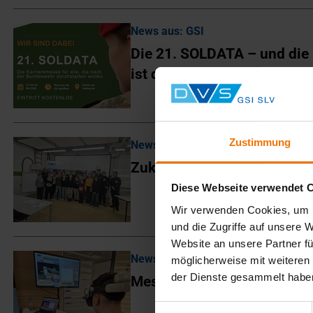
News aus: GSI
Die 21. SOLDATA – und die
ist dabei
Zustimmung
News aus: SLV Hannover
Zukunftstag am 23. April 2
Diese Webseite verwendet 
Wir verwenden Cookies, um I
und die Zugriffe auf unsere 
Website an unsere Partner fü
News aus: SLV Hannover
möglicherweise mit weiteren
der Dienste gesammelt habe
Messe „Zukunftsstarter“
Einwilligungsauswahl