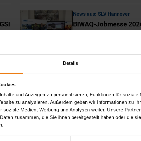
News aus: SLV Hannover
 GSI
BIWAQ-Jobmesse 202
Details
News aus: GSI
026
Netzwerktagung des Z
Innovationsnetzwerke
Cookies
NUFESTRA
nhalte und Anzeigen zu personalisieren, Funktionen für soziale
Website zu analysieren. Außerdem geben wir Informationen zu I
r soziale Medien, Werbung und Analysen weiter. Unsere Partner
News aus: SLV Hannover
 Daten zusammen, die Sie ihnen bereitgestellt haben oder die s
n.
SWM- und SFM-Lehrg
enden erfolgreich