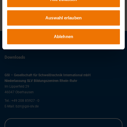
Auswahl erlauben
Ablehnen
Stellenangebote
Downloads
GSI – Gesellschaft für Schweißtechnik International mbH
Niederlassung SLV Bildungszentren Rhein-Ruhr
Im Lipperfeld 29
46047
Oberhausen
Tel.:
+49 208 85927 - 0
E-Mail:
bzrr@gsi-slv.de