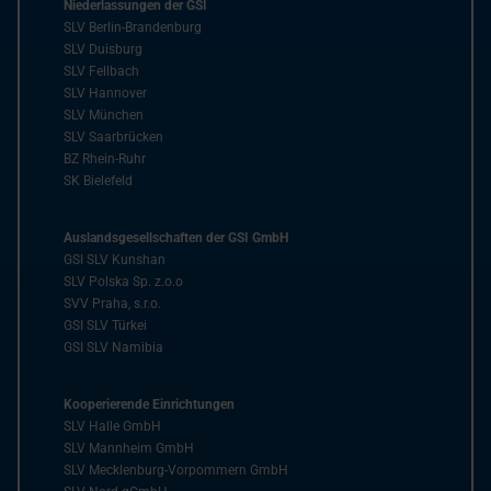
Niederlassungen der GSI
SLV Berlin-Brandenburg
SLV Duisburg
SLV Fellbach
SLV Hannover
SLV München
SLV Saarbrücken
BZ Rhein-Ruhr
SK Bielefeld
Auslandsgesellschaften der GSI GmbH
GSI SLV Kunshan
SLV Polska Sp. z.o.o
SVV Praha, s.r.o.
GSI SLV Türkei
GSI SLV Namibia
Kooperierende Einrichtungen
SLV Halle GmbH
SLV Mannheim GmbH
SLV Mecklenburg-Vorpommern GmbH