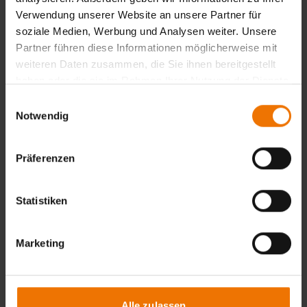
Verwendung unserer Website an unsere Partner für
GSI Leistungsübersicht
soziale Medien, Werbung und Analysen weiter. Unsere
Partner führen diese Informationen möglicherweise mit
weiteren Daten zusammen, die Sie ihnen bereitgestellt
GSI Leistungsübersicht Deutsch
haben oder die sie im Rahmen Ihrer Nutzung der Dienste
gesammelt haben.
Einwilligungsauswahl
Notwendig
Präferenzen
Statistiken
GSI Leistungsübersicht Englisch
Marketing
Alle zulassen