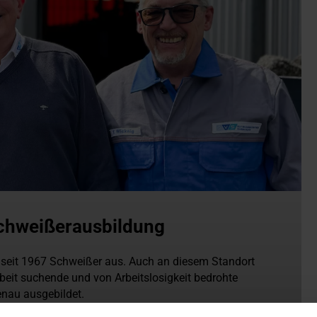
Schweißerausbildung
 seit 1967 Schweißer aus. Auch an diesem Standort
eit suchende und von Arbeitslosigkeit bedrohte
enau ausgebildet.
Mitarbeiter schweißtechnisch weiterbilden.