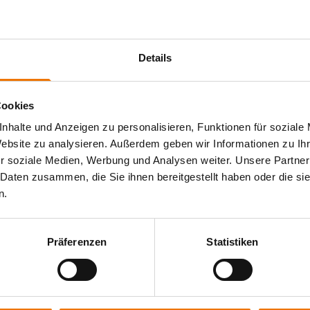
Details
eeren-Werve
oß und stellt 31 Schweißer-Ausbildungsplätze zur
Cookies
allgrundausbildung. Der Standort verfügt über einen
nhalte und Anzeigen zu personalisieren, Funktionen für soziale
hweißerausbildung genutzt wird.
Website zu analysieren. Außerdem geben wir Informationen zu I
ißtechnischen Angebote:
r soziale Medien, Werbung und Analysen weiter. Unsere Partner
 Daten zusammen, die Sie ihnen bereitgestellt haben oder die s
n.
kurs
Präferenzen
Statistiken