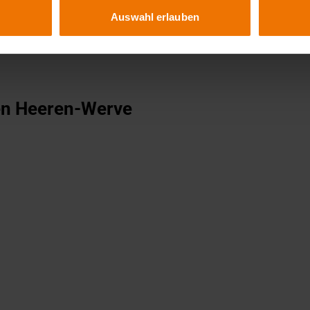
hweißen etc.)
Auswahl erlauben
n Heeren-Werve