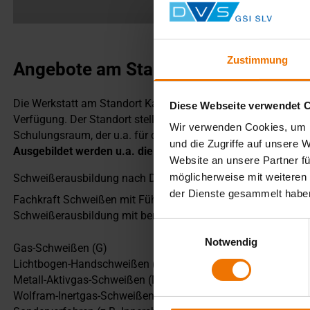
Zustimmung
Angebote am Standort BZ Kamen H
Die Werkstatt am Standort Kamen-Heeren-Werve ist 629 m² gr
Diese Webseite verwendet 
Verfügung. Der Standort stellt acht Arbeitsplätze für die Met
Wir verwenden Cookies, um I
Schulungsraum, der u.a. für die theoretischen Anteile der Sc
und die Zugriffe auf unsere 
Ausgebildet werden u.a. die folgenden metall- und schwe
Website an unsere Partner fü
möglicherweise mit weiteren
Schweißerausbildung nach DIN EN ISO 9606
der Dienste gesammelt habe
Fachkraft Schweißen mit Führerschein Klasse B
Schweißerausbildung mit berufsbezogenem Deutsch-Sprach
Einwilligungsauswahl
Notwendig
Gas-Schweißen (G)
Lichtbogen-Handschweißen (E)
Metall-Aktivgas-Schweißen (MAG)
Wolfram-Inertgas-Schweißen (WIG)