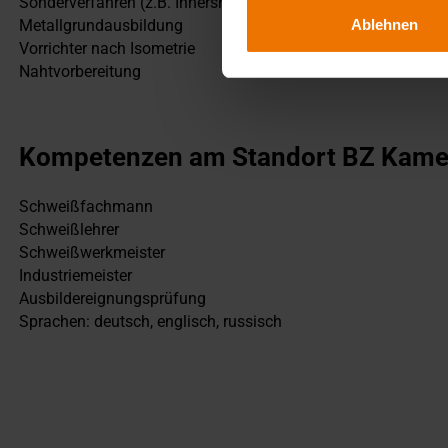
Sonderverfahren (z.B. Innershield-Schweißen, WIG-Spiegelsc
Ablehnen
Metallgrundausbildung
Vorrichter nach Isometrie
Nahtvorbereitung
Kompetenzen am Standort BZ Kame
Schweißfachmann
Schweißlehrer
Schweißwerkmeister
Industriemeister
Ausbildereignungsprüfung
Sprachen: deutsch, englisch, russisch