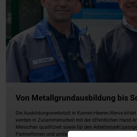
Von Metallgrundausbildung bis 
Die Ausbildungswerkstatt in Kamen-Heeren-Werve bildet
werden in Zusammenarbeit mit der öffentlichen Hand Arb
Menschen qualifiziert sowie für den Arbeitsmarkt passg
Partnerfirmen und umliegende Unternehmen lassen Ihre 