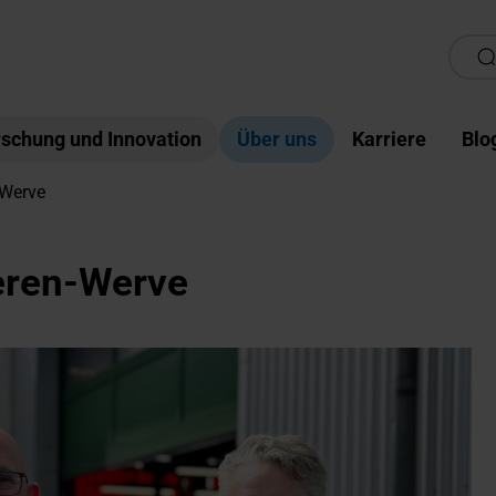
schung und Innovation
Über uns
Karriere
Blo
-Werve
eren-Werve