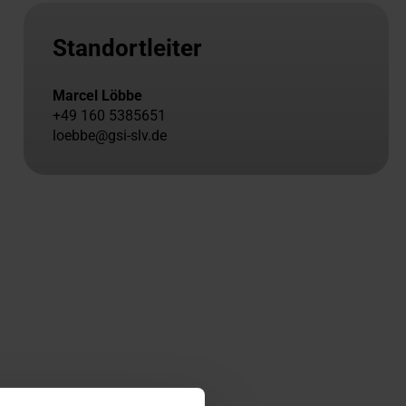
Standortleiter
Marcel Löbbe
+49 160 5385651
loebbe@gsi-slv.de