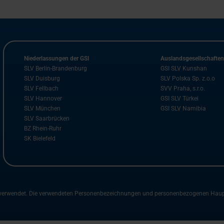
Niederlassungen der GSI
Auslandsgesellschafte
SLV Berlin-Brandenburg
GSI SLV Kunshan
SLV Duisburg
SLV Polska Sp. z.o.o
SLV Fellbach
SVV Praha, s.r.o.
SLV Hannover
GSI SLV Türkei
SLV München
GSI SLV Namibia
SLV Saarbrücken
BZ Rhein-Ruhr
SK Bielefeld
m verwendet. Die verwendeten Personenbezeichnungen und personenbezogenen Hauptwö