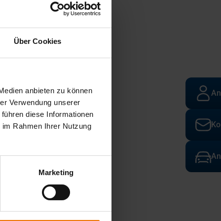
Über Cookies
 Medien anbieten zu können
An
hrer Verwendung unserer
 führen diese Informationen
Ko
ie im Rahmen Ihrer Nutzung
An
Marketing