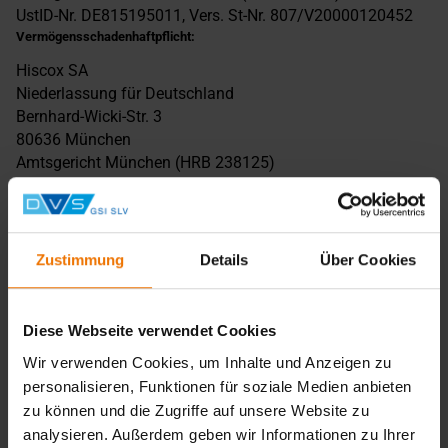
UstID-Nr. DE815195011, Vers. St-Nr. 807/V20000120452
Vermögensschadenhaftpflicht:
Hiscox SA
Niederlassung für Deutschland
Bernhard-Wicki-Str. 3
80636 München
Amtsgericht München (HRB 238125)
Ansprechpartner
Dr.-Ing. Jörg Vogelsang
Tel.: +49 203 3781-119
Zustimmung
Details
Über Cookies
Disclaimer
Haftung für Inhalte
Diese Webseite verwendet Cookies
Als Diensteanbieter sind wir gemäß § 7 Abs.1 TMG für
Wir verwenden Cookies, um Inhalte und Anzeigen zu
eigene Inhalte auf diesen Seiten nach den allgemeinen
personalisieren, Funktionen für soziale Medien anbieten
Gesetzen verantwortlich. Nach §§ 8 bis 10 TMG sind wir
zu können und die Zugriffe auf unsere Website zu
als Diensteanbieter jedoch nicht verpflichtet, übermittelte
analysieren. Außerdem geben wir Informationen zu Ihrer
oder gespeicherte fremde Informationen zu überwachen