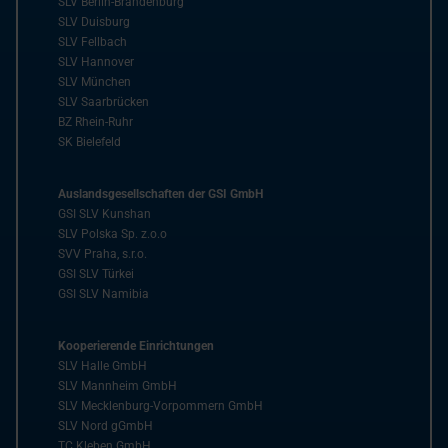
SLV Berlin-Brandenburg
SLV Duisburg
SLV Fellbach
SLV Hannover
SLV München
SLV Saarbrücken
BZ Rhein-Ruhr
SK Bielefeld
Auslandsgesellschaften der GSI GmbH
GSI SLV Kunshan
SLV Polska Sp. z.o.o
SVV Praha, s.r.o.
GSI SLV Türkei
GSI SLV Namibia
Kooperierende Einrichtungen
SLV Halle GmbH
SLV Mannheim GmbH
SLV Mecklenburg-Vorpommern GmbH
SLV Nord gGmbH
TC Kleben GmbH