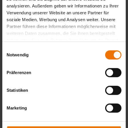
Laserstrahlhandschweißen (Gruppe 52 nach DIN
analysieren. Außerdem geben wir Informationen zu Ihrer
EN ISO 4063)
Verwendung unserer Website an unsere Partner für
soziale Medien, Werbung und Analysen weiter. Unsere
Laserstrahlschweißen und -schneiden (Gruppe
Partner führen diese Informationen möglicherweise mit
52 bzw. 84 nach DIN EN ISO 4063)
weiteren Daten zusammen, die Sie ihnen bereitgestellt
haben oder die sie im Rahmen Ihrer Nutzung der Dienste
Lichtbogenschweißen ohne Gasschutz (Gruppe
gesammelt haben.
Einwilligungsauswahl
11 nach DIN EN ISO 4063)
Notwendig
Metall-Schutzgasschweißen (Gruppe 13 nach DIN
Präferenzen
EN ISO 4063)
Statistiken
Plasmaschweißen und Schneiden (Gruppe 15
bzw. 83 nach DIN EN ISO 4063)
Marketing
Pressstumpfschweißen (Nr. 25 nach DIN EN ISO
4063)