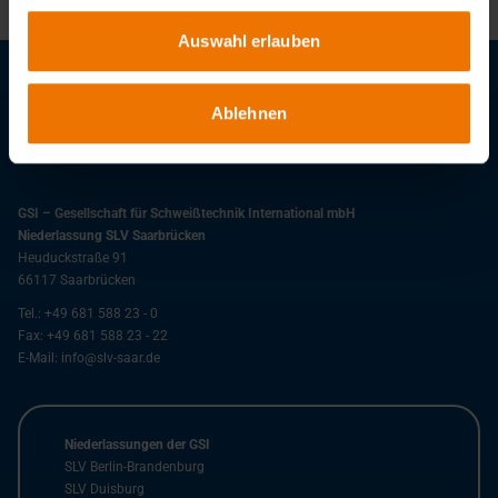
Auswahl erlauben
Stellenangebote
Ablehnen
Downloads
GSI – Gesellschaft für Schweißtechnik International mbH
Niederlassung SLV Saarbrücken
Heuduckstraße 91
66117
Saarbrücken
Tel.:
+49 681 588 23 - 0
Fax:
+49 681 588 23 - 22
E-Mail:
info@slv-saar.de
Niederlassungen der GSI
SLV Berlin-Brandenburg
SLV Duisburg