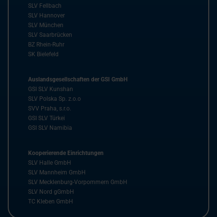
SLV Fellbach
SLV Hannover
SLV München
SLV Saarbrücken
BZ Rhein-Ruhr
SK Bielefeld
Auslandsgesellschaften der GSI GmbH
GSI SLV Kunshan
SLV Polska Sp. z.o.o
SVV Praha, s.r.o.
GSI SLV Türkei
GSI SLV Namibia
Kooperierende Einrichtungen
SLV Halle GmbH
SLV Mannheim GmbH
SLV Mecklenburg-Vorpommern GmbH
SLV Nord gGmbH
TC Kleben GmbH