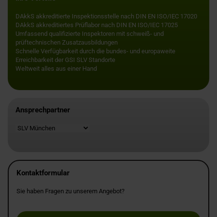
DAkkS akkreditierte Inspektionsstelle nach DIN EN ISO/IEC 17020
DAkkS akkreditiertes Prüflabor nach DIN EN ISO/IEC 17025
Umfassend qualifizierte Inspektoren mit schweiß- und
prüftechnischen Zusatzausbildungen
Schnelle Verfügbarkeit durch die bundes- und europaweite
Erreichbarkeit der GSI SLV Standorte
Weltweit alles aus einer Hand
Ansprechpartner
Standort
Kontaktformular
Sie haben Fragen zu unserem Angebot?