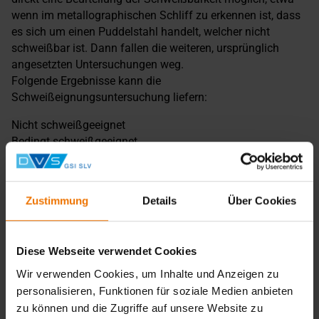
wenn im metallographischen Schliff zu erkennen ist, dass
es sich um einen Puddelstahl handelt, welcher nicht
schweißbar ist. Dann fallen die weiteren, ursprünglich
angesetzten Untersuchungen weg.
Folgende Ergebnisse kann die
Schweißeignungsuntersuchung liefern:
Nicht schweißgeeignet
Bedingt schweißgeeignet
Normal schweißgeeignet (wie heutige Stahlsorten)
Dabei muss beachtet werden, dass die Untersuchungen an
Zustimmung
Details
Über Cookies
einem spezifischen Träger oder Bauteil nicht auf andere im
Bauwerk vorhandenen Bauteile übertragbar ist!
Diese Webseite verwendet Cookies
Wir verwenden Cookies, um Inhalte und Anzeigen zu
personalisieren, Funktionen für soziale Medien anbieten
zu können und die Zugriffe auf unsere Website zu