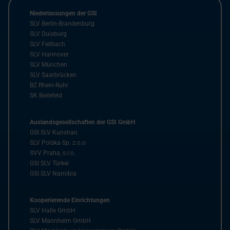
Niederlassungen der GSI
SLV Berlin-Brandenburg
SLV Duisburg
SLV Fellbach
SLV Hannover
SLV München
SLV Saarbrücken
BZ Rhein-Ruhr
SK Bielefeld
Auslandsgesellschaften der GSI GmbH
GSI SLV Kunshan
SLV Polska Sp. z.o.o
SVV Praha, s.r.o.
GSI SLV Türkei
GSI SLV Namibia
Kooperierende Einrichtungen
SLV Halle GmbH
SLV Mannheim GmbH