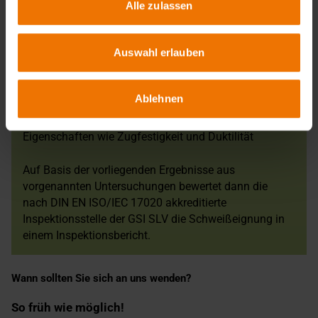
Alle zulassen
Die GSI SLV bietet hierzu als ein durch die DAkkS nach
DIN EN ISO/IEC 17025 akkreditiertes Prüflabor
insbesondere folgende Dienstleistungen an:
Auswahl erlauben
Funkenspektralanalyse
Metallografische Untersuchungen
Ablehnen
Schwefelabdruck nach Baumann
Weitere Prüfungen zur Ermittlung mechanischer
Eigenschaften wie Zugfestigkeit und Duktilität
Auf Basis der vorliegenden Ergebnisse aus
vorgenannten Untersuchungen bewertet dann die
nach DIN EN ISO/IEC 17020 akkreditierte
Inspektionsstelle der GSI SLV die Schweißeignung in
einem Inspektionsbericht.
Wann sollten Sie sich an uns wenden?
So früh wie möglich!