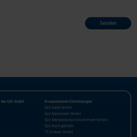
Senden
n der GSI GmbH
Kooperierende Einrichtungen
SLV Halle GmbH
SLV Mannheim GmbH
SLV Mecklenburg-Vorpommern GmbH
SLV Nord gGmbH
TC Kleben GmbH