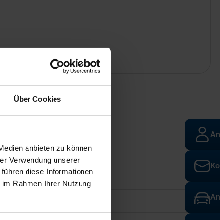
Über Cookies
An
 Medien anbieten zu können
hrer Verwendung unserer
Ko
 führen diese Informationen
ie im Rahmen Ihrer Nutzung
An