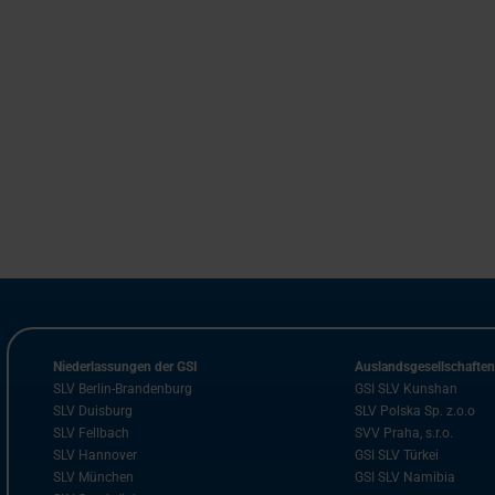
Niederlassungen der GSI
Auslandsgesellschafte
SLV Berlin-Brandenburg
GSI SLV Kunshan
SLV Duisburg
SLV Polska Sp. z.o.o
SLV Fellbach
SVV Praha, s.r.o.
SLV Hannover
GSI SLV Türkei
SLV München
GSI SLV Namibia