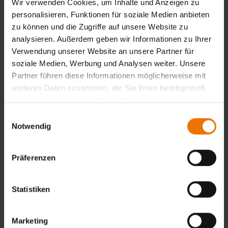
Wir verwenden Cookies, um Inhalte und Anzeigen zu
Durchführung von zerstörungsfreien Prüfungen (UT, MT,
personalisieren, Funktionen für soziale Medien anbieten
PT) von Schweißnähten durch erfahrene Prüfer mindesten
zu können und die Zugriffe auf unsere Website zu
Stufe 2 nach DIN EN ISO 9712
analysieren. Außerdem geben wir Informationen zu Ihrer
Visuelle Prüfung und Kontrolle von mechanischen
Verwendung unserer Website an unsere Partner für
Schraubverbindungen
soziale Medien, Werbung und Analysen weiter. Unsere
Visuelle Prüfung und Schichtdickenbestimmungen von
Partner führen diese Informationen möglicherweise mit
Beschichtungen
weiteren Daten zusammen, die Sie ihnen bereitgestellt
Materialuntersuchen nach Kundenspezifikation an
haben oder die sie im Rahmen Ihrer Nutzung der Dienste
entnommenen Proben in unseren akkreditierten Prüflabor
gesammelt haben.
Einwilligungsauswahl
Als nach DIN EN ISO/IEC 17020 akkreditierte
Notwendig
Inspektionsstelle führt die GSI SLV außerdem schweiß-,
schraub- und korrosionstechnische Inspektionen durch.
Präferenzen
Sprechen Sie uns einfach an, wir freuen uns über Ihre
Kontaktaufnahme.
Statistiken
Das könnte Sie auch interessieren:
Fertigungs-/Bauüberwachung
Marketing