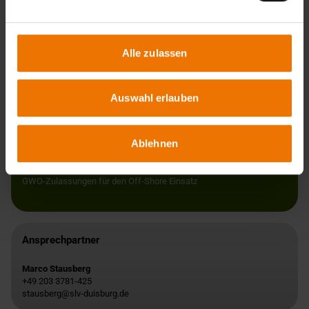
Alle zulassen
Ihre Vorteile
Auswahl erlauben
DAkkS akkreditierte Inspektionsstelle nach DIN EN ISO/IEC 17020
DAkkS akkreditiertes Prüflabor nach DIN EN ISO/IEC 17025
Schnelle Verfügbarkeit durch die bundes- und europaweite
Ablehnen
Erreichbarkeit der GSI SLV Standorte
Umfassend qualifizierte Inspektoren mit schweiß-, prüf- und
korrosions-technischen Zusatzausbildungen
GWO-Zulassungen für den Off-Shore Einsatz
Ansprechpartner
Marco Stausberg
+49 203 3781-425
stausberg@slv-duisburg.de