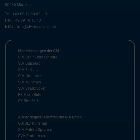
80636
München
Tel.:
+49 89 12 68 02 – 0
Fax:
+49 89 18 16 43
E-Mail:
info@slv-muenchen.de
Niederlassungen der GSI
SLV Berlin-Brandenburg
SLV Duisburg
SLV Fellbach
SLV Hannover
SLV München
SLV Saarbrücken
BZ Rhein-Ruhr
SK Bielefeld
Auslandsgesellschaften der GSI GmbH
GSI SLV Kunshan
SLV Polska Sp. z.o.o
SVV Praha, s.r.o.