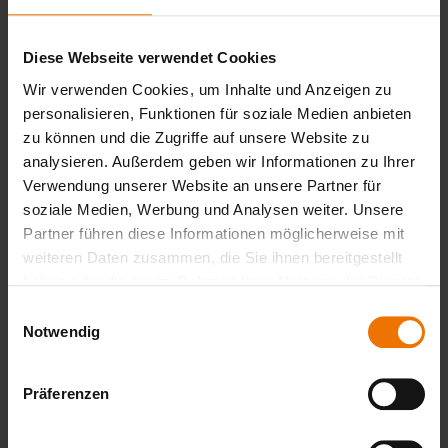
erforderliche Qualifikationen des Personals und der
Verfahren sowie Abnahmen im Auftrag des Herstellers
Diese Webseite verwendet Cookies
vornimmt und damit auch dem geforderten
Qualitätsanspruch gerecht wird. Die GSI SLV bietet als
Wir verwenden Cookies, um Inhalte und Anzeigen zu
„International Agency“ der AWS die Ausbildung und
personalisieren, Funktionen für soziale Medien anbieten
Prüfung durch AWS zum CWI an.
zu können und die Zugriffe auf unsere Website zu
analysieren. Außerdem geben wir Informationen zu Ihrer
Certified Welding Inspector
Verwendung unserer Website an unsere Partner für
soziale Medien, Werbung und Analysen weiter. Unsere
Inspektionen nach dem AWS-Code
Partner führen diese Informationen möglicherweise mit
weiteren Daten zusammen, die Sie ihnen bereitgestellt
Die GSI SLV steht mit ihren erfahrenen, anerkannten CWIs
haben oder die sie im Rahmen Ihrer Nutzung der Dienste
als zuverlässiger Partner zur Seite. Unsere Experten
gesammelt haben.
Einwilligungsauswahl
beraten Sie kompetent zu den Anforderungen des AWS-
Notwendig
Regelwerks und wie Ihr Unternehmen diese erfüllen kann,
vor allem in den folgenden Bereichen:
Präferenzen
Erstellung von Schweißanweisungen (WPS)
Planung , Vorbereitung und Durchführung der