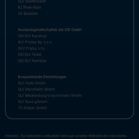
SLV Saarbrücken
BZ Rhein-Ruhr
SK Bielefeld
Auslandsgesellschaften der GSI GmbH
GSI SLV Kunshan
SLV Polska Sp. z.o.o
SVV Praha, s.r.o.
GSI SLV Türkei
GSI SLV Namibia
Kooperierende Einrichtungen
SLV Halle GmbH
SLV Mannheim GmbH
SLV Mecklenburg-Vorpommern GmbH
SLV Nord gGmbH
TC Kleben GmbH
Hinweis: Zur besseren Lesbarkeit wird auf unserer Website die männliche