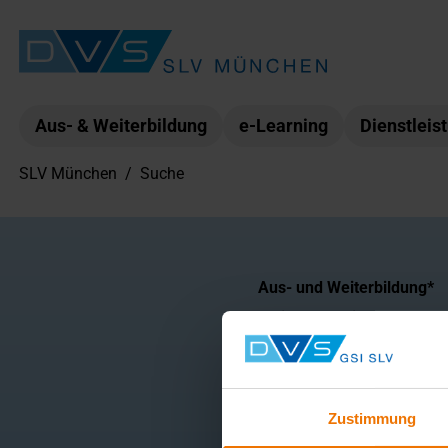
Aus- & Weiterbildung
e-Learning
Dienstleis
SLV München
/
Suche
Kategorie
Aus- und Weiterbildung
Weitere Bereiche
Suchbegriff
Zustimmung