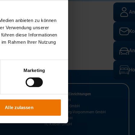
An
 Medien anbieten zu können
hrer Verwendung unserer
Ko
 führen diese Informationen
ie im Rahmen Ihrer Nutzung
An
Ho
Marketing
n der GSI GmbH
Kooperierende Einrichtungen
SLV Halle GmbH
SLV Mannheim GmbH
Alle zulassen
SLV Mecklenburg-Vorpommern GmbH
SLV Nord gGmbH
TC Kleben GmbH