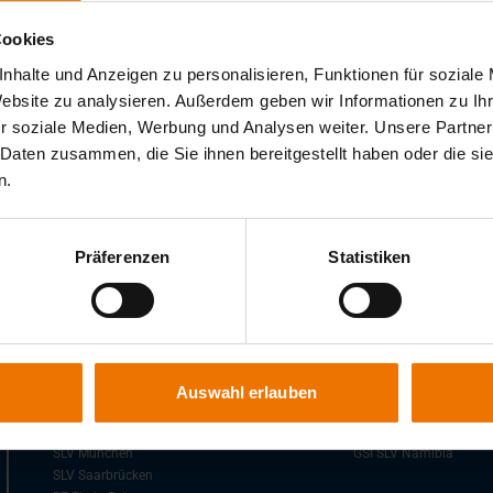
Cookies
nhalte und Anzeigen zu personalisieren, Funktionen für soziale
Geben Sie Ihren Suchbegriff ein.
Website zu analysieren. Außerdem geben wir Informationen zu I
r soziale Medien, Werbung und Analysen weiter. Unsere Partner
 Daten zusammen, die Sie ihnen bereitgestellt haben oder die s
n.
Präferenzen
Statistiken
Niederlassungen der GSI
Auslandsgesellschafte
SLV Berlin-Brandenburg
GSI SLV Kunshan
SLV Duisburg
SLV Polska Sp. z.o.o
Auswahl erlauben
SLV Fellbach
SVV Praha, s.r.o.
SLV Hannover
GSI SLV Türkei
SLV München
GSI SLV Namibia
SLV Saarbrücken