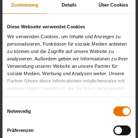
festgelegt
Zustimmung
Details
Über Cookies
Für die Zulassung zu einer Qualifizierungsprüfung ist der
Nachweis industrieller Erfahrungszeit nicht erforderlich.
Diese Webseite verwendet Cookies
Die Zertifizierung nach der erfolgreichen
Wir verwenden Cookies, um Inhalte und Anzeigen zu
Qualifizierungsprüfung erfordert den Nachweis des
Sehvermögens und eine industrielle Erfahrung mit dem
personalisieren, Funktionen für soziale Medien anbieten
Prüfverfahren.
zu können und die Zugriffe auf unsere Website zu
Sie können diese Erfahrung innerhalb von fünf Jahren
analysieren. Außerdem geben wir Informationen zu Ihrer
nach Ihrer Prüfung sammeln für den Fall, dass Sie diese
Verwendung unserer Website an unsere Partner für
noch nicht vorliegt. Bitte bestätigen Sie Ihre industrielle
soziale Medien, Werbung und Analysen weiter. Unsere
Erfahrung auf dem Zertifizierungsantrag über Ihren
Partner führen diese Informationen möglicherweise mit
Arbeitgeber.
weiteren Daten zusammen, die Sie ihnen bereitgestellt
Zur Erlangung der Zertifizierung der Stufe 1+2 in dem
haben oder die sie im Rahmen Ihrer Nutzung der Dienste
Verfahren MT beträgt die industrielle Erfahrung 60 Tage.
gesammelt haben.
Einwilligungsauswahl
Firmenlehrgänge
Notwendig
Für Gruppen ab fünf Teilnehmern bieten wir Ihnen auch
gerne unsere Schulungen in Ihrem Unternehmen an. Bei
Präferenzen
einer solchen Inhouse-Schulungen können wir gezielt auf