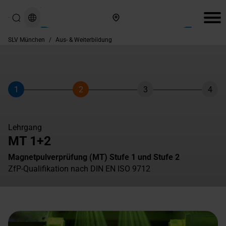
Hier finden Sie uns
SLV München
/
Aus- & Weiterbildung
1
2
3
4
Schritt
Schritt
Schritt
Schri
Lehrgang
MT 1+2
Magnetpulverprüfung (MT) Stufe 1 und Stufe 2
ZfP-Qualifikation nach DIN EN ISO 9712