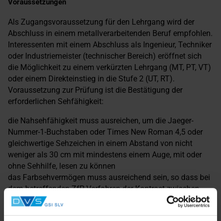
Voraussetzungen
Als Zugangsvoraussetzung für den Lehrgang wird der
Abschluss in einem metallverarbeitenden Beruf empfohlen.
Interessenten mit einem Abschluss als Ingenieur, Techniker
oder Industriemeister (technischer Bereich) eröffnet sich
die Möglichkeit zu einem verkürzten Lehrgang (MT, PT, VT)
oder einem Direkteinstieg in die Stufe 2 (UT, RT).
Voraussetzung zur Prüfung ist die Bestätigung der
erforderlichen Sehfähigkeit:
die Nahsehfähigkeit muss ausreichen, um die Jaeger-
Nummer-1-Buchstaben oder Times New Roman 4,5 oder
gleichwertige Sehzeichen in einem Abstand von nicht
weniger als 30 cm mit mindestens einem Auge, mit oder
ohne Sehhilfe, lesen zu können
das Farbsehvermögen muss ausreichend sein, so dass bei
dem betreffenden ZfP-Verfahren der Kontrast zwischen
Farben oder Grauschattierungen erkannt und
unterschieden werden kann, wie vom Arbeitgeber