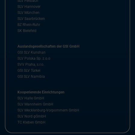
SLV Fellbach
SLV Hannover
SLV München
SLV Saarbrücken
BZ Rhein-Ruhr
SK Bielefeld
Auslandsgesellschaften der GSI GmbH
GSI SLV Kunshan
SLV Polska Sp. z.o.o
SVV Praha, s.r.o.
GSI SLV Türkei
GSI SLV Namibia
Kooperierende Einrichtungen
SLV Halle GmbH
SLV Mannheim GmbH
SLV Mecklenburg-Vorpommern GmbH
SLV Nord gGmbH
TC Kleben GmbH