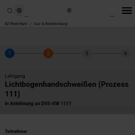
Hier finden Sie uns
BZ Rhein-Ruhr
/
Aus- & Weiterbildung
1
2
3
4
Schritt
Schritt
Schritt
Schri
Lehrgang
Lichtbogenhandschweißen (Prozess
111)
in Anlehnung an DVS-IIW 1111
Teilnehmer