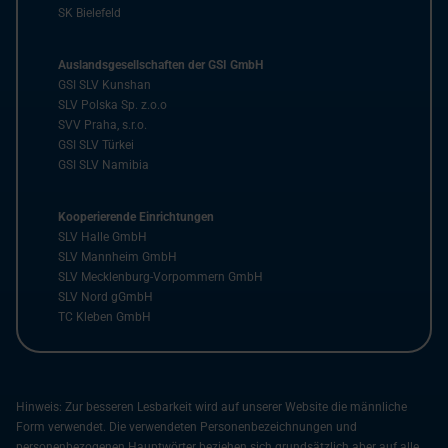
SK Bielefeld
Auslandsgesellschaften der GSI GmbH
GSI SLV Kunshan
SLV Polska Sp. z.o.o
SVV Praha, s.r.o.
GSI SLV Türkei
GSI SLV Namibia
Kooperierende Einrichtungen
SLV Halle GmbH
SLV Mannheim GmbH
SLV Mecklenburg-Vorpommern GmbH
SLV Nord gGmbH
TC Kleben GmbH
Hinweis: Zur besseren Lesbarkeit wird auf unserer Website die männliche
Form verwendet. Die verwendeten Personenbezeichnungen und
personenbezogenen Hauptwörter beziehen sich grundsätzlich aber auf alle