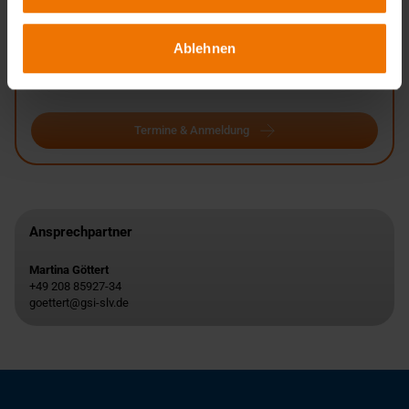
Oberhausen
Siegen
Ablehnen
Wesel
Termine:
Auf Anfrage
Termine & Anmeldung
Ansprechpartner
Martina Göttert
+49 208 85927-34
goettert@gsi-slv.de