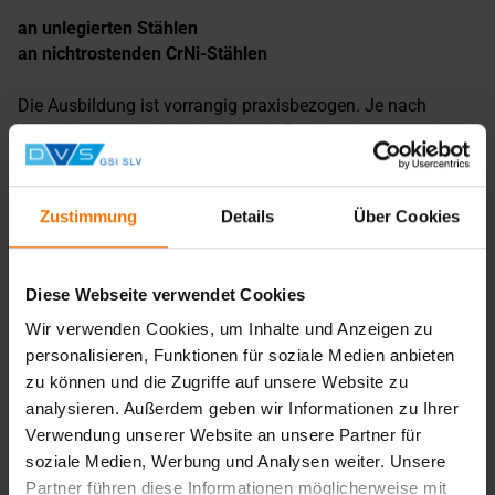
an unlegierten Stählen
an nichtrostenden CrNi-Stählen
Die Ausbildung ist vorrangig praxisbezogen. Je nach
Ausbildungsstufe ist jedoch auch Fachkunde vorgesehen,
um dem Schweißer den nötigen fachlichen Hintergrund zu
den Schweißverfahren, Werkstoffen sowie der
Arbeitssicherheit zu vermitteln.
Zustimmung
Details
Über Cookies
In der Ausbildung müssen nicht immer alle sechs Stufen
aufeinanderfolgend absolviert werden. Die
Diese Webseite verwendet Cookies
Ausbildungsinhalte werden entsprechend den
Wir verwenden Cookies, um Inhalte und Anzeigen zu
Vorkenntnissen und der Zielstellung individuell angepasst.
personalisieren, Funktionen für soziale Medien anbieten
zu können und die Zugriffe auf unsere Website zu
Zum Abschluss jedes Moduls ist das Schweißen von
analysieren. Außerdem geben wir Informationen zu Ihrer
Prüfstücken vorgesehen. In den Modulen E2, E4 und E6 als
Schweißerprüfung nach DIN EN ISO 9606-1.
Verwendung unserer Website an unsere Partner für
Lehrgangsabschluss
soziale Medien, Werbung und Analysen weiter. Unsere
Partner führen diese Informationen möglicherweise mit