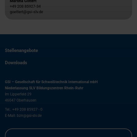
Martina Göttert
+49 208 85927-34
goettert@gsi-slv.de
Stellenangebote
Downloads
GSI – Gesellschaft für Schweißtechnik International mbH
Niederlassung SLV Bildungszentren Rhein-Ruhr
Im Lipperfeld 29
46047
Oberhausen
Tel.:
+49 208 85927 - 0
E-Mail:
bzrr@gsi-slv.de