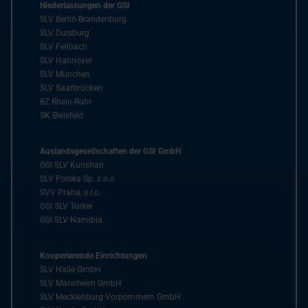
Niederlassungen der GSI
SLV Berlin-Brandenburg
SLV Duisburg
SLV Fellbach
SLV Hannover
SLV München
SLV Saarbrücken
BZ Rhein-Ruhr
SK Bielefeld
Auslandsgesellschaften der GSI GmbH
GSI SLV Kunshan
SLV Polska Sp. z.o.o
SVV Praha, s.r.o.
GSI SLV Türkei
GSI SLV Namibia
Kooperierende Einrichtungen
SLV Halle GmbH
SLV Mannheim GmbH
SLV Mecklenburg-Vorpommern GmbH