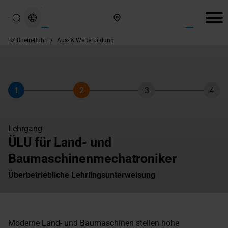
Hier finden Sie uns
BZ Rhein-Ruhr
/
Aus- & Weiterbildung
1
2
3
4
Schritt
Schritt
Schritt
Schri
Lehrgang
ÜLU für Land- und
Baumaschinenmechatroniker
Überbetriebliche Lehrlingsunterweisung
Moderne Land- und Baumaschinen stellen hohe