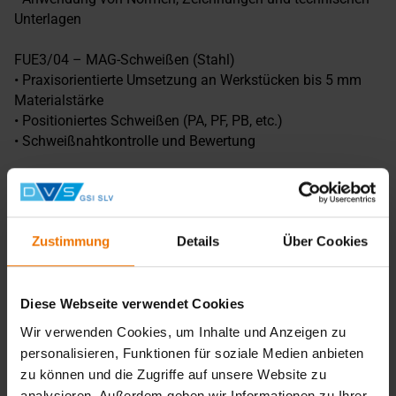
Unterlagen
FUE3/04 – MAG-Schweißen (Stahl)
• Praxisorientierte Umsetzung an Werkstücken bis 5 mm
Materialstärke
• Positioniertes Schweißen (PA, PF, PB, etc.)
• Schweißnahtkontrolle und Bewertung
Integrative Ausbildungsziele
• Sicheres Arbeiten: Anwendung von
Unfallverhütungsvorschriften
Zustimmung
Details
Über Cookies
• Umweltschutz: Nachhaltiger Material- und Energieeinsatz
• Technische Kommunikation: Lesen technischer
Zeichnungen und Normen
Diese Webseite verwendet Cookies
• Qualitätsmanagement: Einsatz geeigneter Prüfmittel (z. B.
Wir verwenden Cookies, um Inhalte und Anzeigen zu
nach DIN EN ISO 9606-1, 5817)
personalisieren, Funktionen für soziale Medien anbieten
• Prüfen & Messen: Formgenauigkeit und Nahtqualität
zu können und die Zugriffe auf unsere Website zu
beurteilen
analysieren. Außerdem geben wir Informationen zu Ihrer