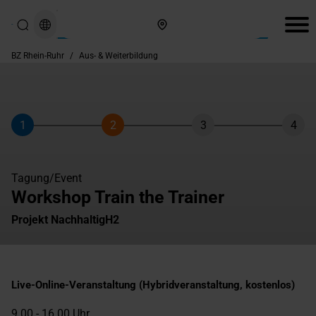
Hier finden Sie uns
BZ Rhein-Ruhr
/
Aus- & Weiterbildung
1
2
3
4
Schritt
Schritt
Schritt
Schri
Tagung/Event
Workshop Train the Trainer
Projekt NachhaltigH2
Live-Online-Veranstaltung (Hybridveranstaltung, kostenlos)
9.00 - 16.00 Uhr