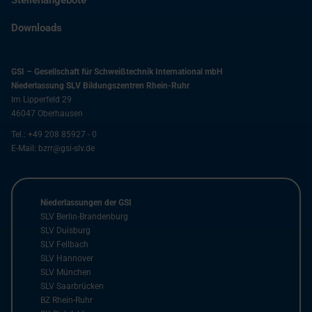
Stellenangebote
Downloads
GSI – Gesellschaft für Schweißtechnik International mbH
Niederlassung SLV Bildungszentren Rhein-Ruhr
Im Lipperfeld 29
46047
Oberhausen
Tel.:
+49 208 85927 - 0
E-Mail:
bzrr@gsi-slv.de
Niederlassungen der GSI
SLV Berlin-Brandenburg
SLV Duisburg
SLV Fellbach
SLV Hannover
SLV München
SLV Saarbrücken
BZ Rhein-Ruhr