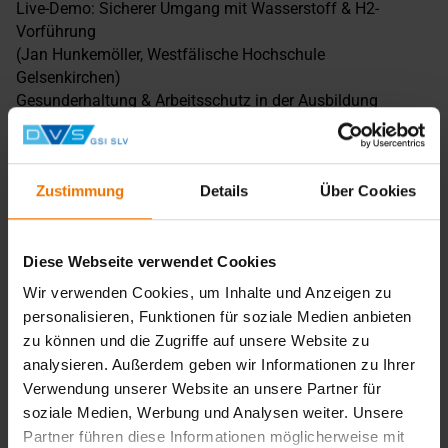
Live-Demo: Sicherer Umgang mit Wasserstoff & H2-
Vorführung
(Jan Hunkemöller, Westfälische Hochschule
Gelsenkirchen)
Gesunderhaltung & Arbeitsschutz in der Ausbildung
(Vivien Krieger, Universität Duisburg-Essen)
Wasserstoff-Wartung, Reparatur und Instandhaltung
(Prof. Bernd Noche, Universität Duibsurg-Essen)
Zustimmung
Details
Über Cookies
Ihre Vorteile:
Diese Webseite verwendet Cookies
Live-Vorführungen & Workshops vor Ort
Wir verwenden Cookies, um Inhalte und Anzeigen zu
Fachvorträge aus Praxis & Wissenschaft
personalisieren, Funktionen für soziale Medien anbieten
Direkter Wissenstransfer für Ausbildungsbetriebe und
zu können und die Zugriffe auf unsere Website zu
Berufskollegs
analysieren. Außerdem geben wir Informationen zu Ihrer
Verwendung unserer Website an unsere Partner für
soziale Medien, Werbung und Analysen weiter. Unsere
Veranstalter & Projektpartner
Partner führen diese Informationen möglicherweise mit