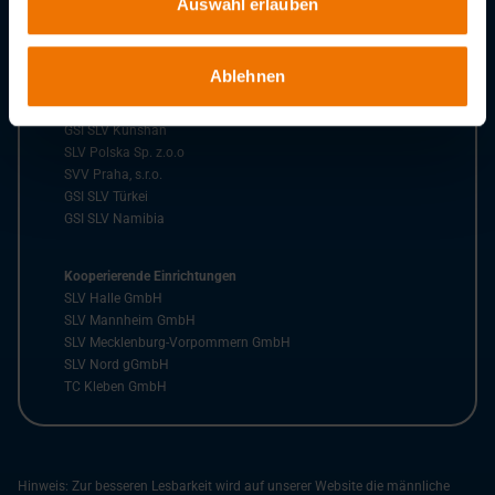
Auswahl erlauben
SLV Saarbrücken
BZ Rhein-Ruhr
SK Bielefeld
Ablehnen
Auslandsgesellschaften der GSI GmbH
GSI SLV Kunshan
SLV Polska Sp. z.o.o
SVV Praha, s.r.o.
GSI SLV Türkei
GSI SLV Namibia
Kooperierende Einrichtungen
SLV Halle GmbH
SLV Mannheim GmbH
SLV Mecklenburg-Vorpommern GmbH
SLV Nord gGmbH
TC Kleben GmbH
Hinweis: Zur besseren Lesbarkeit wird auf unserer Website die männliche