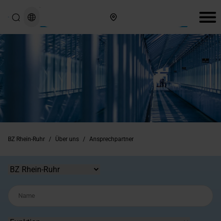
Hier finden Sie uns
BZ Rhein-Ruhr
/
Über uns
/
Ansprechpartner
Standort
Name
Funktion