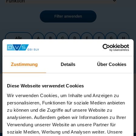
Filter anwenden
Alle
A
B
C
D
E
F
G
H
I
J
K
L
M
N
O
P
Q
R
S
T
U
V
W
X
Y
Z
Zustimmung
Details
Über Cookies
0 Ergebnisse
Diese Webseite verwendet Cookies
Ergebnisse pro Seite
Wir verwenden Cookies, um Inhalte und Anzeigen zu
personalisieren, Funktionen für soziale Medien anbieten
Aktuell sind keine Ansprechpartner vorhanden.
zu können und die Zugriffe auf unsere Website zu
analysieren. Außerdem geben wir Informationen zu Ihrer
Verwendung unserer Website an unsere Partner für
soziale Medien, Werbung und Analysen weiter. Unsere