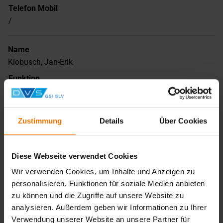
Telefon Mobil
/
Name
Klobusch, Jan-Erik
Funktion
Ausbilder
E-Mail
klobusch@gsi-slv.de
Zustimmung
Details
Über Cookies
Telefon Festnetz
+49 209 98075-27
Diese Webseite verwendet Cookies
Telefon Mobil
Wir verwenden Cookies, um Inhalte und Anzeigen zu
/
personalisieren, Funktionen für soziale Medien anbieten
zu können und die Zugriffe auf unsere Website zu
Name
analysieren. Außerdem geben wir Informationen zu Ihrer
Koppel, Uwe
Verwendung unserer Website an unsere Partner für