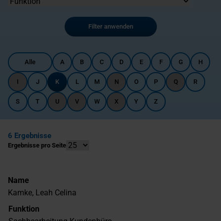
Filter anwenden
Alle
A
B
C
D
E
F
G
H
I
J
K
L
M
N
O
P
Q
R
S
T
U
V
W
X
Y
Z
6 Ergebnisse
Ergebnisse pro Seite
Name
Kamke, Leah Celina
Funktion