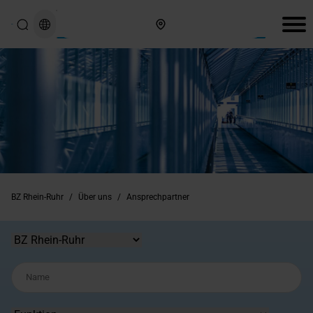
Hier finden Sie uns
BZ Rhein-Ruhr
/
Über uns
/
Ansprechpartner
Standort
Name
Funktion