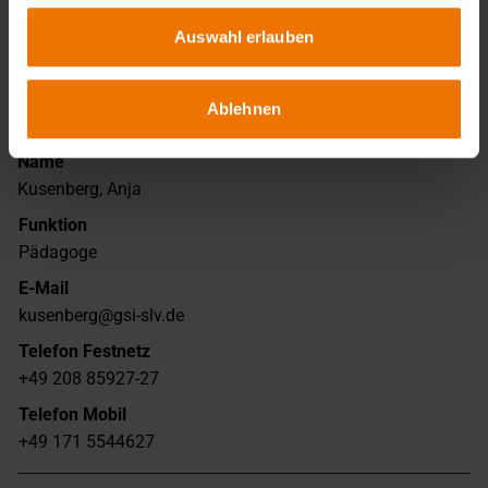
Telefon Festnetz
+49 201 310075
Auswahl erlauben
Telefon Mobil
/
Ablehnen
Name
Kusenberg, Anja
Funktion
Pädagoge
E-Mail
kusenberg@gsi-slv.de
Telefon Festnetz
+49 208 85927-27
Telefon Mobil
+49 171 5544627