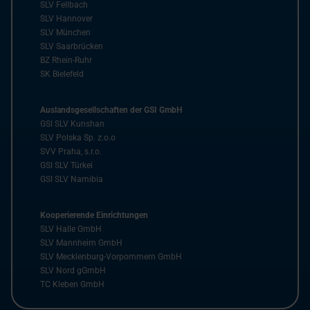
SLV Fellbach
SLV Hannover
SLV München
SLV Saarbrücken
BZ Rhein-Ruhr
SK Bielefeld
Auslandsgesellschaften der GSI GmbH
GSI SLV Kunshan
SLV Polska Sp. z.o.o
SVV Praha, s.r.o.
GSI SLV Türkei
GSI SLV Namibia
Kooperierende Einrichtungen
SLV Halle GmbH
SLV Mannheim GmbH
SLV Mecklenburg-Vorpommern GmbH
SLV Nord gGmbH
TC Kleben GmbH