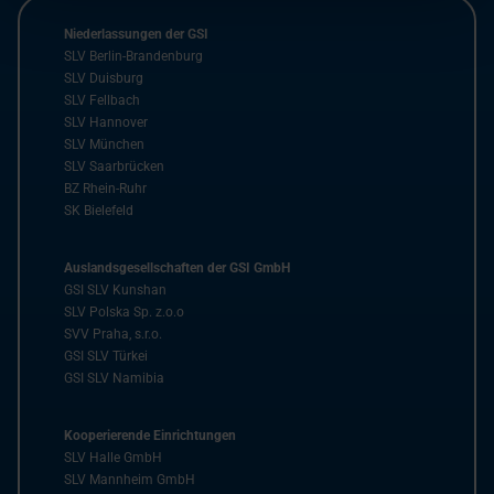
Niederlassungen der GSI
SLV Berlin-Brandenburg
SLV Duisburg
SLV Fellbach
SLV Hannover
SLV München
SLV Saarbrücken
BZ Rhein-Ruhr
SK Bielefeld
Auslandsgesellschaften der GSI GmbH
GSI SLV Kunshan
SLV Polska Sp. z.o.o
SVV Praha, s.r.o.
GSI SLV Türkei
GSI SLV Namibia
Kooperierende Einrichtungen
SLV Halle GmbH
SLV Mannheim GmbH