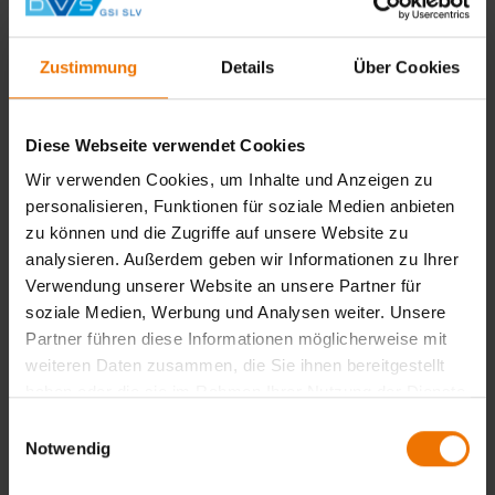
Ingenieur/Inspektor
E-Mail
rautert@gsi-slv.de
Zustimmung
Details
Über Cookies
Telefon Festnetz
+49 208 85927-29
Diese Webseite verwendet Cookies
Telefon Mobil
Wir verwenden Cookies, um Inhalte und Anzeigen zu
+49 170 9187235
personalisieren, Funktionen für soziale Medien anbieten
zu können und die Zugriffe auf unsere Website zu
Name
analysieren. Außerdem geben wir Informationen zu Ihrer
Riekmann, Manfred
Verwendung unserer Website an unsere Partner für
soziale Medien, Werbung und Analysen weiter. Unsere
Funktion
Partner führen diese Informationen möglicherweise mit
Ausbilder
weiteren Daten zusammen, die Sie ihnen bereitgestellt
E-Mail
haben oder die sie im Rahmen Ihrer Nutzung der Dienste
riekmann@gsi-slv.de
gesammelt haben.
Einwilligungsauswahl
Notwendig
Telefon Festnetz
+49 209 98075-17