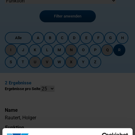
Filter anwenden
Alle
A
B
C
D
E
F
G
H
I
J
K
L
M
N
O
P
Q
R
S
T
U
V
W
X
Y
Z
2 Ergebnisse
Ergebnisse pro Seite
Name
Rautert, Holger
Funktion