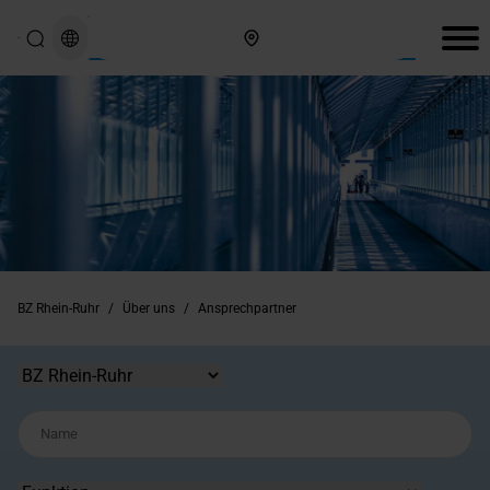
Hier finden Sie uns
BZ Rhein-Ruhr
/
Über uns
/
Ansprechpartner
Standort
Name
Funktion