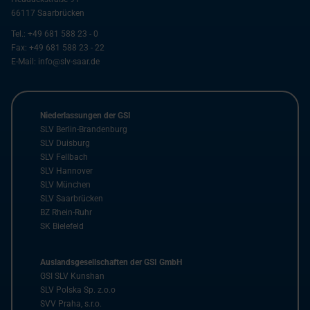
66117
Saarbrücken
Tel.:
+49 681 588 23 - 0
Fax:
+49 681 588 23 - 22
E-Mail:
info@slv-saar.de
Niederlassungen der GSI
SLV Berlin-Brandenburg
SLV Duisburg
SLV Fellbach
SLV Hannover
SLV München
SLV Saarbrücken
BZ Rhein-Ruhr
SK Bielefeld
Auslandsgesellschaften der GSI GmbH
GSI SLV Kunshan
SLV Polska Sp. z.o.o
SVV Praha, s.r.o.