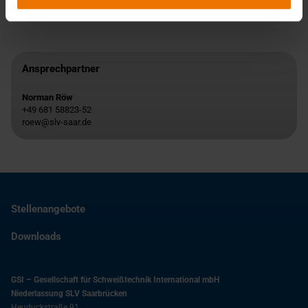
Ansprechpartner
Norman Röw
+49 681 58823-52
roew@slv-saar.de
Stellenangebote
Downloads
GSI – Gesellschaft für Schweißtechnik International mbH
Niederlassung SLV Saarbrücken
Heuduckstraße 91