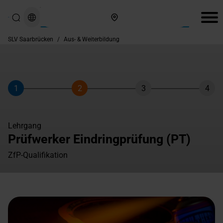
Hier finden Sie uns
SLV Saarbrücken
/
Aus- & Weiterbildung
1
2
3
4
Schritt
Schritt
Schritt
Schri
Lehrgang
Prüfwerker Eindringprüfung (PT)
ZfP-Qualifikation