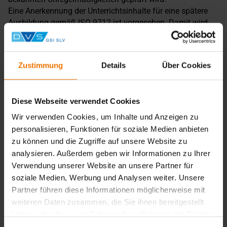
Eine Anerkennung der Unterrichtsinhalte für eine spätere
Ausbildung gemäß ISO 9712 ist vorgesehen. Damit wird
dem Teilnehmer, der erste Unterrichtstag mit einer
entsprechenden Kostenreduzierung anerkannt.
Die Ausbildung zum Prüfwerker befähigt den Teilnehmer
Zustimmung
Details
Über Cookies
innerbetriebliche Prüfungen zur Qualitätssicherung
durchzuführen. Immer wenn eine Qualifizierung gemäß
ISO 9712 erforderlich ist, kann diese problemlos an die
Diese Webseite verwendet Cookies
Prüfwerkerausbildung anschließen.
Voraussetzungen
Wir verwenden Cookies, um Inhalte und Anzeigen zu
personalisieren, Funktionen für soziale Medien anbieten
Voraussetzung ist der Abschluss einer allgemeinbildenden
zu können und die Zugriffe auf unsere Website zu
oder berufsbildenden Schule oder eine vergleichbare
analysieren. Außerdem geben wir Informationen zu Ihrer
Vorbildung (z.B. durch betriebliche Weiterbildung).
Verwendung unserer Website an unsere Partner für
Firmenlehrgänge
soziale Medien, Werbung und Analysen weiter. Unsere
Für Gruppen ab fünf Teilnehmern bieten wir Ihnen auch
Partner führen diese Informationen möglicherweise mit
gerne unsere Schulungen in Ihrem Unternehmen an. Bei
weiteren Daten zusammen, die Sie ihnen bereitgestellt
einer solchen Inhouse-Schulungen können wir gezielt auf
haben oder die sie im Rahmen Ihrer Nutzung der Dienste
Ihre Produkte und speziellen Anforderungen eingehen. Für
gesammelt haben.