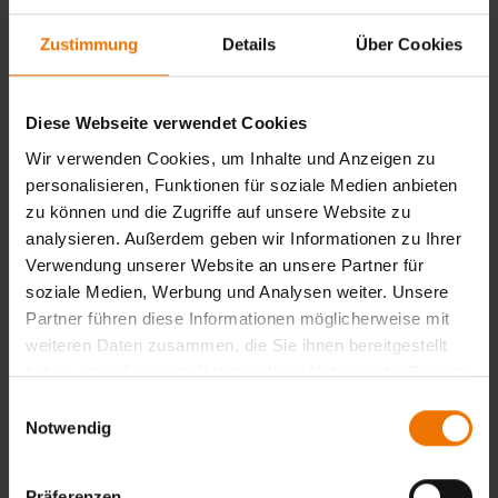
Zustimmung
Details
Über Cookies
Prüfung Teil 3
29.01.2027
Saarbrücken
Diese Webseite verwendet Cookies
1.090,00 €
Auswählen
Wir verwenden Cookies, um Inhalte und Anzeigen zu
personalisieren, Funktionen für soziale Medien anbieten
zu können und die Zugriffe auf unsere Website zu
analysieren. Außerdem geben wir Informationen zu Ihrer
Zurück
Verwendung unserer Website an unsere Partner für
soziale Medien, Werbung und Analysen weiter. Unsere
Partner führen diese Informationen möglicherweise mit
weiteren Daten zusammen, die Sie ihnen bereitgestellt
Noch keine Auswahl getroffen
haben oder die sie im Rahmen Ihrer Nutzung der Dienste
gesammelt haben.
Einwilligungsauswahl
Notwendig
Zur Anmeldung
Präferenzen