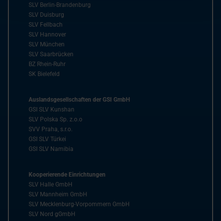
SLV Berlin-Brandenburg
SLV Duisburg
SLV Fellbach
SLV Hannover
SLV München
SLV Saarbrücken
BZ Rhein-Ruhr
SK Bielefeld
Auslandsgesellschaften der GSI GmbH
GSI SLV Kunshan
SLV Polska Sp. z.o.o
SVV Praha, s.r.o.
GSI SLV Türkei
GSI SLV Namibia
Kooperierende Einrichtungen
SLV Halle GmbH
SLV Mannheim GmbH
SLV Mecklenburg-Vorpommern GmbH
SLV Nord gGmbH