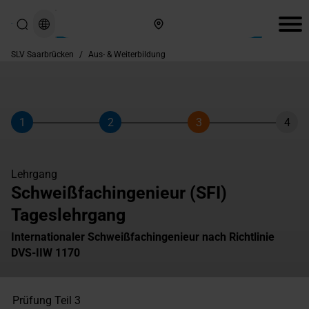
Hier finden Sie uns
SLV Saarbrücken
/
Aus- & Weiterbildung
1
2
3
4
Schritt
Schritt
Schritt
Schri
Lehrgang
Schweißfachingenieur (SFI)
Tageslehrgang
Internationaler Schweißfachingenieur nach Richtlinie
DVS-IIW 1170