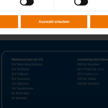
Auswahl erlauben
Niederlassungen der GSI
Auslandsgesellschafte
SLV Berlin-Brandenburg
GSI SLV Kunshan
SLV Duisburg
SLV Polska Sp. z.o.o
SLV Fellbach
SVV Praha, s.r.o.
SLV Hannover
GSI SLV Türkei
SLV München
GSI SLV Namibia
SLV Saarbrücken
BZ Rhein-Ruhr
SK Bielefeld