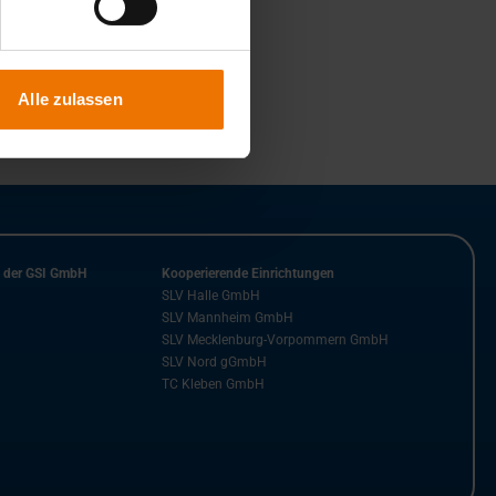
Alle zulassen
n der GSI GmbH
Kooperierende Einrichtungen
SLV Halle GmbH
SLV Mannheim GmbH
SLV Mecklenburg-Vorpommern GmbH
SLV Nord gGmbH
TC Kleben GmbH