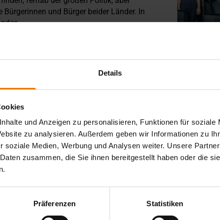
nden, fernab der großen Politik, aber
e Bürgerinnen und Bürger beider Länder. In
anden.
uf Kreta, der mit Unterstützung der SLV
ben gerufen wurde. Was in der tiefsten
s Erfolgsmodell etabliert und vermittelte die
Details
n zwischen Deutschland und Griechenland
derer Dank gilt Herrn Norbert Pestka, der
gleiten.
Cookies
r und Partner! Ohne Ihr Engagement, Ihre
nhalte und Anzeigen zu personalisieren, Funktionen für soziale
möglich gewesen. Die Arbeit des DGV hat
Website zu analysieren. Außerdem geben wir Informationen zu I
ept ist, sondern Realität werden kann – mit
r soziale Medien, Werbung und Analysen weiter. Unsere Partner
 Daten zusammen, die Sie ihnen bereitgestellt haben oder die s
n.
Präferenzen
Statistiken