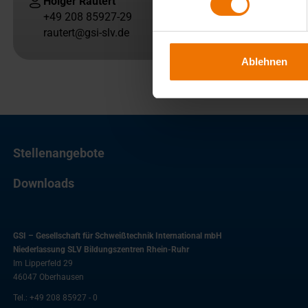
Holger Rautert
+49 208 85927-29
rautert@gsi-slv.de
Ablehnen
Stellenangebote
Downloads
GSI – Gesellschaft für Schweißtechnik International mbH
Niederlassung SLV Bildungszentren Rhein-Ruhr
Im Lipperfeld 29
46047
Oberhausen
Tel.:
+49 208 85927 - 0