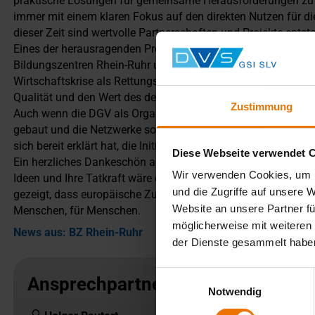
praktische Lösungen für gemeinsame Herausforderungen zu fi
immer mit einem klaren Fokus auf den direkten Nutzen für di
dieser Zeit sind wertvolle Partnerschaften und Projekte entst
Eines der herausragenden Projekte ist der Schweißlehrgang a
Bildungszentren Rhein-Ruhr und der Kammer Heraklion ins Le
Wirtschaftskrise als Rettungsanker begann, hat sich als echte
Qualität und den Wert des deutschen Handwerks.
Zustimmung
Auch wenn die DGV als Organisation endet, sind die Brücke
gebaut und die Netzwerke sowie Kontakte bestehen. Ein beson
sich bereit erklärt hat, die Initiative ehrenamtlich weiter zu be
Diese Webseite verwendet 
Ein herzliches Dankeschön an alle Weggefährten, Unterstütze
Wir verwenden Cookies, um I
Ideen und Ihre Tatkraft wäre diese Erfolgsgeschichte nicht 
und die Zugriffe auf unsere 
gezeigt, dass europäische Zusammenarbeit nicht nur ein Konz
Website an unsere Partner fü
Menschen, für Menschen.
möglicherweise mit weiteren
News aus: BZ Rhein-Ruhr
der Dienste gesammelt habe
Einwilligungsauswahl
Ansprechpartner
Notwendig