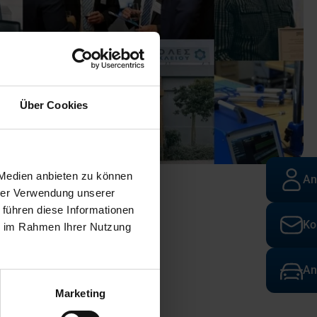
Über Cookies
 Medien anbieten zu können
An
hrer Verwendung unserer
 führen diese Informationen
Ko
ie im Rahmen Ihrer Nutzung
An
Marketing