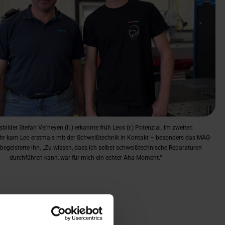
bilder Stefan Verheyen (li.) erkannte früh Leos (r.) Potenzial. Im zweiten
hr kam Leo erstmals mit der Schweißtechnik in Kontakt – besonders das MAG-
egeisterte ihn. „Zu wissen, dass ich selbst schweißtechnische Reparaturen
durchführen kann, war für mich ein echter Aha-Moment.“