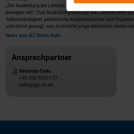
„Die Ausbildung bei Lemken hat mir gezeigt, wie viel möglic
bewegen will.“ Das Ausbildungskonzept bei Lemken setzt gezi
Selbstständigkeit, persönliche Ansprechpartner und Projekta
und damit gezeigt, was motivierte junge Menschen leisten kö
News aus: BZ Rhein-Ruhr
Ansprechpartner
Vincenzo Coda
+49 208 85927-37
coda@gsi-slv.de