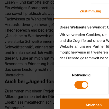
Essen – und kämpfte sich dort bis zum 3. Platz im internati
Ein wichtiges Sprungbrett dafür war die gezielte Vorbereitu
Zustimmung
Leo sowohl praktisch als auch theoretisch intensiv geschul
Fachwissen zu Werkstoffen und Verfahren. Er wurde an ein 
Herausforderungen herangeführt, übte unter Wettbewerbsbe
Diese Webseite verwendet 
Theoriebereich eng begleitet und unterstützt.
Wir verwenden Cookies, um I
„Als ich beim Wettbewerb ankam, hat mich die Größe der Vera
und die Zugriffe auf unsere 
viele starke Schweißerinnen und Schweißer – viele von ihnen 
Website an unsere Partner fü
Schweißtechnik“, erinnert sich Leo. „Ich hatte großen Respek
möglicherweise mit weiteren
und in mich selbst. Ich wollte mich einbringen, mich austau
dieser Glaube an mich hat mir den nötigen Schub gegeben.“
der Dienste gesammelt habe
Besonders in Erinnerung bleibt ihm die Begegnung mit dem
das seine Leistung nicht nur lobte, sondern ihm auch eine
Einwilligungsauswahl
überreichte.
Notwendig
Auch bei „Jugend forscht“ glänzte Leo
Zusammen mit einem Projektpartner entwickelte Leo eine Id
Mikroorganismen bei der Düngeraussaat. „Wir konnten forsch
Ergebnisse metalltechnisch umsetzen. Das war ein riesiger G
Ablehnen
Erfahrung.“