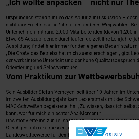
„Ich wollte anpacken – nicht nur The
Ursprünglich stand für Leo das Abitur zur Diskussion – doch 
sichtbare Ergebnisse ließ ihn einen anderen Weg wählen. Bei
Unternehmen mit rund 2.000 Mitarbeitenden (davon 1.200 in 
Etwa 65 Auszubildende durchlaufen derzeit ihre Lehrjahre, 
Ausbildung findet hier immer für den eigenen Bedarf statt, m
„Die Größe des Betriebs hat mich zuerst erschlagen“, gibt Leo 
der werksinterne Unterricht und der hohe Qualitätsanspruch d
Orientierung und Selbstvertrauen.
Vom Praktikum zur Wettbewerbsbü
Sein Ausbilder Stefan Verheyen, seit über 10 Jahren im Unter
Im zweiten Ausbildungsjahr kam Leo erstmals mit der Schwe
MAG-Schweißen begeisterte ihn. „Zu wissen, dass ich selbs
kann, war für mich ein echter Aha-Moment.“
Das motivierte ihn zur Teilnahme an „Jugend schweißt“. Was
Gleichgesinnten zu messen, entwickelte sich zum Erfolgsweg: 
Landeswettbewerbe für den Bundeswettbewerb im Rahmen