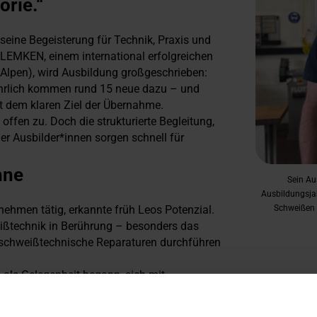
orie.“
seine Begeisterung für Technik, Praxis und
 LEMKEN, einem international erfolgreichen
Alpen), wird Ausbildung großgeschrieben:
jährlich kommen rund 15 neue dazu – und
it dem klaren Ziel der Übernahme.
offen zu. Doch die strukturierte Begleitung,
er Ausbilder*innen sorgen schnell für
hne
Sein Aus
Ausbildungsja
Schweißen b
nehmen tätig, erkannte früh Leos Potenzial.
ißtechnik in Berührung – besonders das
t schweißtechnische Reparaturen durchführen
 als Gelegenheit begann, sich mit
Leo qualifizierte sich über die Bezirks- und
 der SCHWEISSEN & SCHNEIDEN 2025 in