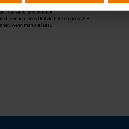
h ist – wenn man gefördert wird und etwas
elt auf Abteilungsrotation,
rbeit. Genau dieses Umfeld hat Leo genutzt –
nnen, wenn man sie lässt.