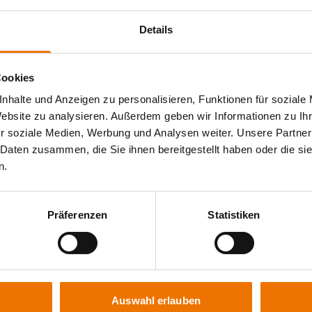
onalen Wettbewerb vor.
ng im SLV Bildungszentrum Wesel. Hier wurde
Details
t – von der sauberen Nahtführung bis zum
breites Spektrum schweißtechnischer
dingungen und wurde auch im
Cookies
nhalte und Anzeigen zu personalisieren, Funktionen für soziale
nstaltung zunächst richtig überwältigt. So
Website zu analysieren. Außerdem geben wir Informationen zu I
arbeiteten sogar hauptberuflich in der
r soziale Medien, Werbung und Analysen weiter. Unsere Partner
t, aber auch Vertrauen in meine Ausbildung
 Daten zusammen, die Sie ihnen bereitgestellt haben oder die s
schen und zeigen, was ich kann. Und genau
n.
 Jugend schweißt Partnerunternehmen 3M,
n hochwertigen Automatik-Schweißhelm
Präferenzen
Statistiken
ee zur nachhaltigen Ausbringung von
en, testen, vergleichen – und dann unsere
ewinn für uns beide und eine großartige
Auswahl erlauben