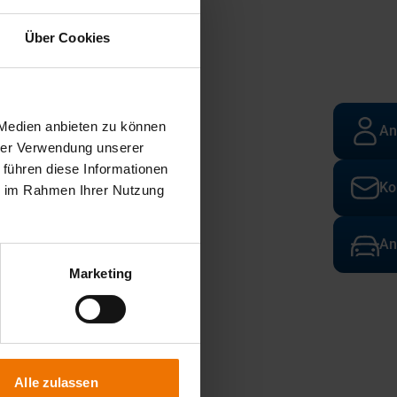
Über Cookies
 Medien anbieten zu können
An
hrer Verwendung unserer
 führen diese Informationen
Ko
ie im Rahmen Ihrer Nutzung
An
Marketing
Alle zulassen