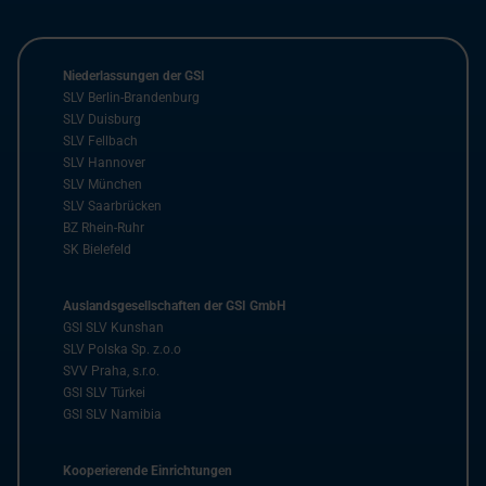
Niederlassungen der GSI
SLV Berlin-Brandenburg
SLV Duisburg
SLV Fellbach
SLV Hannover
SLV München
SLV Saarbrücken
BZ Rhein-Ruhr
SK Bielefeld
Auslandsgesellschaften der GSI GmbH
GSI SLV Kunshan
SLV Polska Sp. z.o.o
SVV Praha, s.r.o.
GSI SLV Türkei
GSI SLV Namibia
Kooperierende Einrichtungen