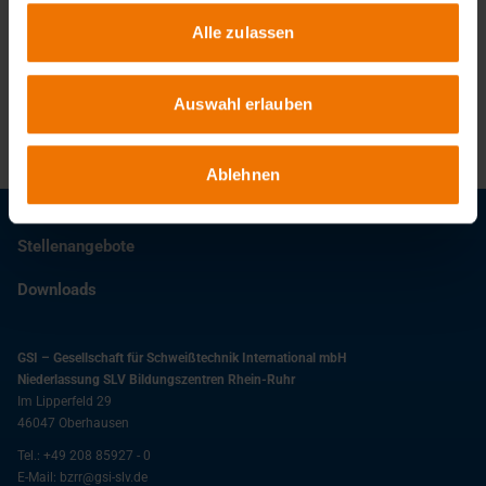
Ansprechpartner
Alle zulassen
Vincenzo Coda
+49 208 85927-37
coda@gsi-slv.de
Auswahl erlauben
Ablehnen
Stellenangebote
Downloads
GSI – Gesellschaft für Schweißtechnik International mbH
Niederlassung SLV Bildungszentren Rhein-Ruhr
Im Lipperfeld 29
46047
Oberhausen
Tel.:
+49 208 85927 - 0
E-Mail:
bzrr@gsi-slv.de