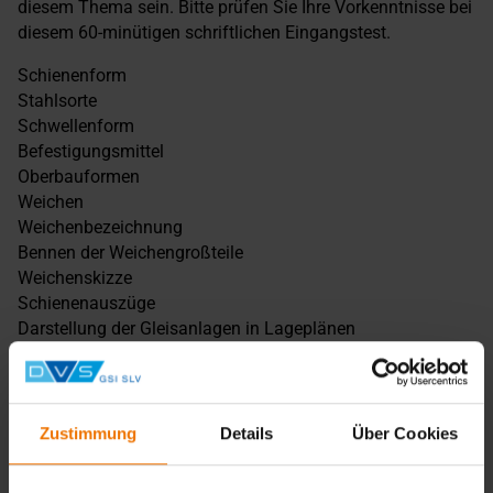
diesem Thema sein. Bitte prüfen Sie Ihre Vorkenntnisse bei
diesem 60-minütigen schriftlichen Eingangstest.
Schienenform
Stahlsorte
Schwellenform
Befestigungsmittel
Oberbauformen
Weichen
Weichenbezeichnung
Bennen der Weichengroßteile
Weichenskizze
Schienenauszüge
Darstellung der Gleisanlagen in Lageplänen
Regelbettungsquerschnitte
Spurweiten
Führung des Radsatzes im Gleis
Schienenfehler
Zustimmung
Details
Über Cookies
Schienenfehlergruppen
Schienenbrüche baulich sichern und beseitigen