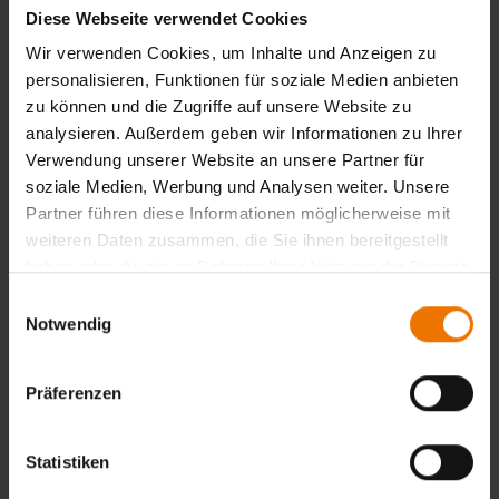
Gleislageveränderung: Gleisverdrückung
Diese Webseite verwendet Cookies
Gleisverwerfung
Wir verwenden Cookies, um Inhalte und Anzeigen zu
Anlagen der Leit,- Sicherungstechnik
personalisieren, Funktionen für soziale Medien anbieten
Richtlinien der DB Netz AG
zu können und die Zugriffe auf unsere Website zu
Betriebs,- und Bauanweisung
analysieren. Außerdem geben wir Informationen zu Ihrer
Sicherungsplan
Verwendung unserer Website an unsere Partner für
soziale Medien, Werbung und Analysen weiter. Unsere
Lehrgangsabschluss
Partner führen diese Informationen möglicherweise mit
Teilnahmebescheinigung
weiteren Daten zusammen, die Sie ihnen bereitgestellt
haben oder die sie im Rahmen Ihrer Nutzung der Dienste
Zurück
gesammelt haben.
Einwilligungsauswahl
Notwendig
Präferenzen
Übersicht
Unterrichtsform:
Statistiken
individuell
Veranstaltungsort: