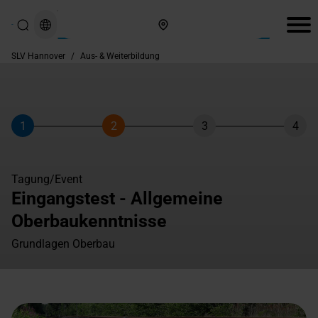
Hier finden Sie uns
SLV Hannover
/
Aus- & Weiterbildung
1
2
3
4
Schritt
Schritt
Schritt
Schri
Tagung/Event
Eingangstest - Allgemeine
Oberbaukenntnisse
Grundlagen Oberbau