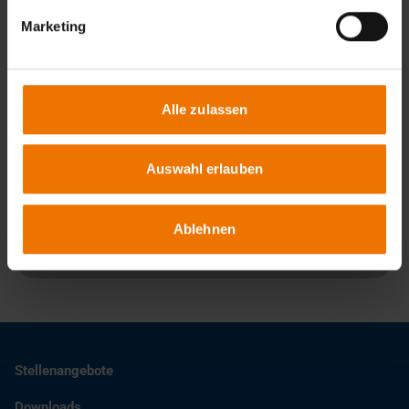
Hannover
Termine:
Marketing
Auf Anfrage
Termine & Anmeldung
Alle zulassen
Auswahl erlauben
Ansprechpartner
Carola Stockmann
Ablehnen
+49 511 219 62-971
stockmann@slv-hannover.de
Stellenangebote
Downloads