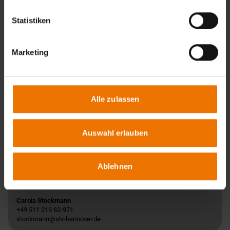
Statistiken
Übersicht
Unterrichtsform:
Marketing
in Tagesform
Veranstaltungsort:
Hannover
Termine:
1
Alle zulassen
Termine & Anmeldung
Auswahl erlauben
Ablehnen
Ansprechpartner
Carola Stockmann
+49 511 219 62-971
stockmann@slv-hannover.de