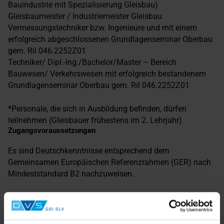
Bauindustrie mit Spezialisierung Gleisbau)
Gleisbaumeister / Industriemeister Gleisbau
Vermessungstechniker bzw. Ingenieure und mit einem
erfolgreich abgeschlossenen Grundlagenseminar Oberbau
gem. Ril 046.2252Z01
Techniker/ Dipl.-Ing./Bachelor/Master – Bereich
Bauwesen/ Verkehrswesen mit erfolgreich bestandenem
Grundlagenseminar Oberbau gem. Ril 046.2252Z01
*Personale, die sich in Ausbildung befinden, dürfen
teilnehmen (Gleisbauer frühestens im 2. Lehrjahr)
Zugangsvoraussetzungen
Es sind Deutschkenntnisse entsprechend dem
Gemeinsamen Europäischen Referenzrahmen (GER) nach
Mindeststandard B2 nachzuweisen.
Werdende Fachkräfte Schienentechnik bzw.
Schweißfachingenieure OS ohne eine Qualifikation aus
dem Bereich Oberbau müssen vor Beginn dieser