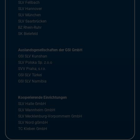
SLV Fellbach
SLV Hannover
SLV München
SLV Saarbrücken
BZ Rhein-Ruhr
SK Bielefeld
Auslandsgesellschaften der GSI GmbH
GSI SLV Kunshan
SLV Polska Sp. z.o.o
SVV Praha, s.r.o.
GSI SLV Türkei
GSI SLV Namibia
Kooperierende Einrichtungen
SLV Halle GmbH
SLV Mannheim GmbH
SLV Mecklenburg-Vorpommern GmbH
SLV Nord gGmbH
TC Kleben GmbH