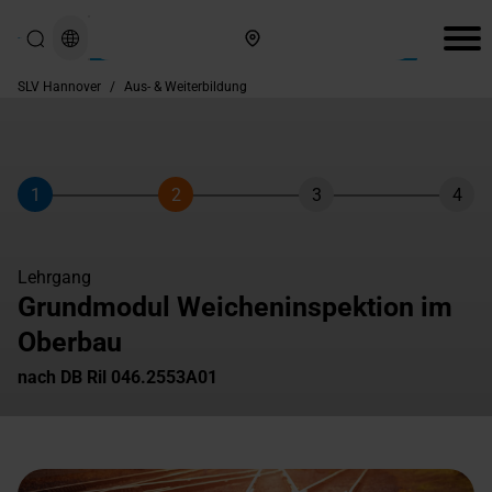
Hier finden Sie uns
SLV Hannover
/
Aus- & Weiterbildung
1
2
3
4
Schritt
Schritt
Schritt
Schri
Lehrgang
Grundmodul Weicheninspektion im
Oberbau
nach DB Ril 046.2553A01