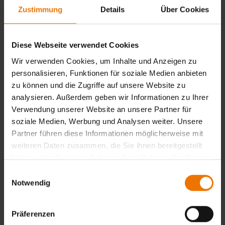
Funktionsausbildung die Teilnahme am
Zustimmung
Details
Über Cookies
Grundlagenseminar Oberbau gem. Ril 046.2252Z01
nachweisen.
Inhalte
Diese Webseite verwendet Cookies
Durchführung und Auswertung von Inspektionen,
Wir verwenden Cookies, um Inhalte und Anzeigen zu
Abnahmemessungen und Instandhaltungsarbeiten an
personalisieren, Funktionen für soziale Medien anbieten
Weichen, Kreuzungen, Schienenauszügen und
zu können und die Zugriffe auf unsere Website zu
Hemmschuhvorrichtungen.
analysieren. Außerdem geben wir Informationen zu Ihrer
Abschluss
Verwendung unserer Website an unsere Partner für
soziale Medien, Werbung und Analysen weiter. Unsere
Prüfungsbescheinigung
Partner führen diese Informationen möglicherweise mit
Hinweis
weiteren Daten zusammen, die Sie ihnen bereitgestellt
Anwendungen der Weicheninspektion im Oberbau für
haben oder die sie im Rahmen Ihrer Nutzung der Dienste
Fachkräfte Schienentechnik bzw. SFI OS ausschließlich im
gesammelt haben.
Einwilligungsauswahl
Zusammenhang mit diesen Tätigkeiten.
Notwendig
Zurück
Präferenzen